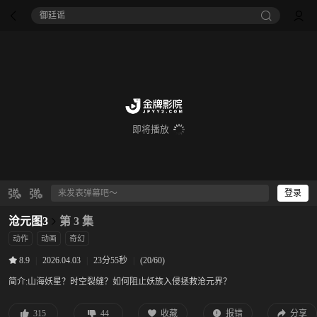
御廷谣‎
即将播放
登录
沧元图3
第 3 集
动作
动画
奇幻
|
2026.04.03
|
23分55秒
|
(20/60)
8.9
简介:
山海妖星？时空裂缝？如何阻止妖族入侵拯救沧元界？
315
44
收藏
报错
分享