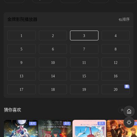
金牌影院
播放器
排序
1
2
3
4
5
6
7
8
9
10
11
12
13
14
15
16
新
17
18
19
20
猜你喜欢
换一换
蓝光
蓝光
蓝光
蓝