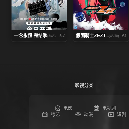
一念永恒 完结季
假面骑士ZEZT...
6.2
9.1
(5/46)
(46/50)
影视分类
电影
电视剧
综艺
动漫
短剧