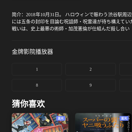
简介：
2018年10月31日。 ハロウィンで賑わう渋谷
には五条の封印を目論む呪詛師・呪霊達が待ち構えていた
戦いは、史上最悪の術師・加茂憲倫が仕組んだ殺し合い「
刑執行役として特級術師・乙骨憂太が立ちはだかる。 絶
二人の死闘が始まる——
金牌影院
播放器
1
2
8
9
猜你喜欢
蓝光
蓝光