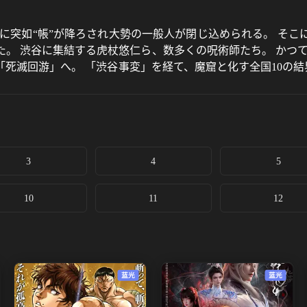
駅周辺に突如“帳”が降ろされ大勢の一般人が閉じ込められる。 
。 渋谷に集結する虎杖悠仁ら、数多くの呪術師たち。 かつ
死滅回游」へ。 「渋谷事変」を経て、魔窟と化す全国10の結
望の中で、なおも戦い続ける虎杖。 無情にも、刃を向ける乙骨
3
4
5
10
11
12
蓝光
蓝光