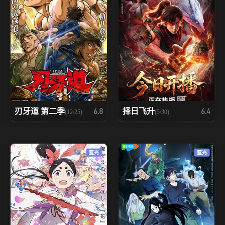
刃牙道 第二季
择日飞升
6.8
6.4
(12/25)
(5/30)
蓝光
蓝光