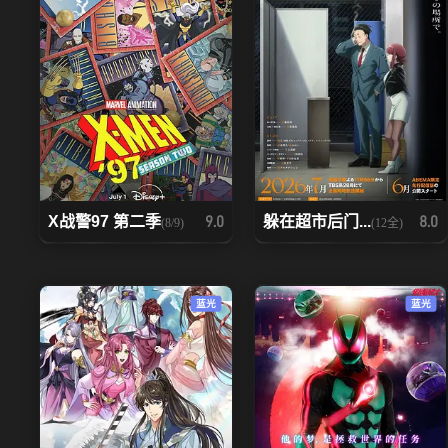
X战警97 第二季
躲在超市后门...
9.0
8.0
(8/9)
(12全)
蓝光
蓝光