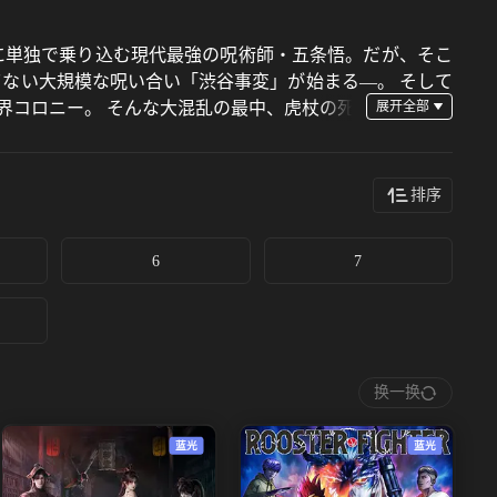
そこに単独で乗り込む現代最強の呪術師・五条悟。だが、そこ
てない大規模な呪い合い「渋谷事変」が始まる―。 そして
界コロニー。 そんな大混乱の最中、虎杖の死
。 加速していく呪いの混沌。 同じ師を持つ虎杖と乙骨、
排序
6
7
换一换
蓝光
蓝光