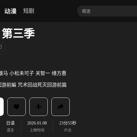
动漫
短剧
 第三季
幻
雄马
小松未可子
关智一
绪方惠
回游前編
咒术回战死灭回游前篇
日语
2026.01.08
23分55秒
语言
上映时间
片长