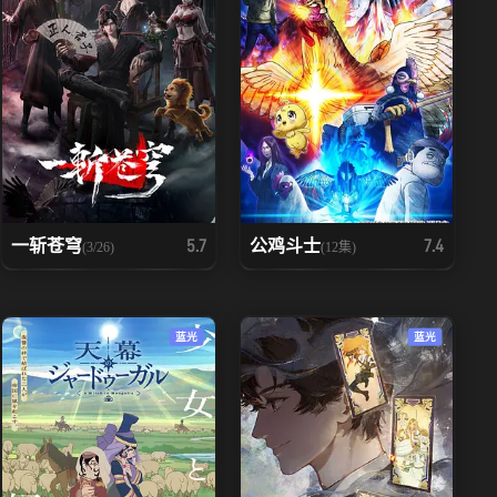
一斩苍穹
公鸡斗士
5.7
7.4
(3/26)
(12集)
蓝光
蓝光