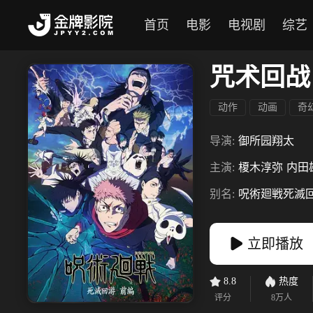
首页
电影
电视剧
综艺
咒术回战
动作
动画
奇
导演:
御所园翔太
主演:
榎木淳弥
内田
别名:
呪術廻戦死滅
立即播放
8.8
热度
评分
8万
人