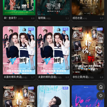
来！金来号！
聪明镇
成名在望
6.6
5.1
6.0
(2/12)
(10全)
(4/14)
蓝光
蓝光
蓝光
夫妻的博弈(粤语)
夫妻的博弈(国语)
非份之罪(粤语)
5.7
6.0
6.8
(25全)
(25全)
(25全)
蓝光
蓝光
蓝光