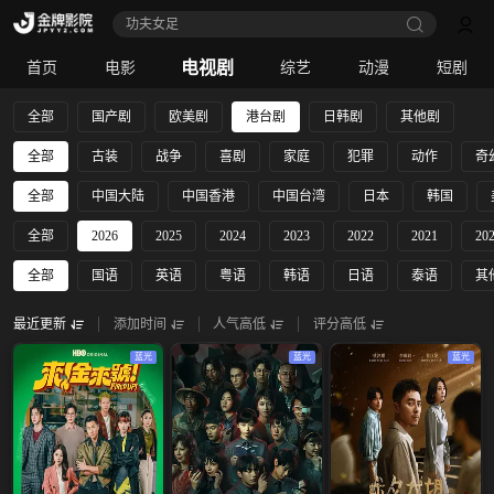
功夫女足
电视剧
首页
电影
综艺
动漫
短剧
全部
国产剧
欧美剧
港台剧
日韩剧
其他剧
全部
古装
战争
喜剧
家庭
犯罪
动作
奇
全部
中国大陆
中国香港
中国台湾
日本
韩国
全部
2026
2025
2024
2023
2022
2021
20
全部
国语
英语
粤语
韩语
日语
泰语
其
最近更新
添加时间
人气高低
评分高低
蓝光
蓝光
蓝光