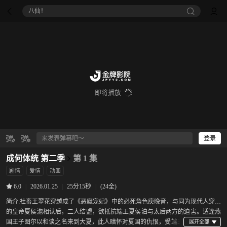
八仙！
即将播放
登录
成何体统 第二季
第 1 集
剧情
爱情
动画
|
2026.01.25
|
25分15秒
|
(24全)
6.0
简介:
社畜王翠花穿越成了《恶魔宠妃》中的必死角色庾晚音，与同为现代人穿越
的皇帝夏侯澹相认后，二人结盟，欲抵抗端王夏侯泊与太后两方的迫害。适逢燕
国王子图尔以和谈之名来到大夏，此人暗怀对夏国的仇恨，受端王