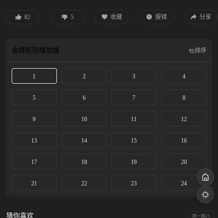
怂恿后，在邶山对夏侯澹展开刺杀。夏侯澹不慎中毒，却揭破了图尔被端王利用
的事实，欲将其策反为己所用。就在这时，端王设下的伏兵准备将他们一网打
82
5
收藏
报错
分享
尽，夏侯澹等人只得逃往地宫……皇宫内，已倒戈鱼蛋阵营的谢永儿焦急地等待
这场危机的结局。宫外，阿白已经成为了大夏右军将领，集结军队准备一场大
战。 此时，地宫中，众人终于捱到禁军前来救驾，夏侯澹却陷入昏迷……
金牌影院
播放器
排序
1
2
3
4
5
6
7
8
9
10
11
12
13
14
15
16
17
18
19
20
21
22
23
24
猜你喜欢
换一换