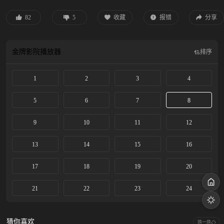
怂恿后，在邶山对夏侯澹展开刺杀。夏侯澹不慎中毒，却揭破了图尔被端王利用
的事实，欲将其策反为己所用。就在这时，端王设下的伏兵准备将他们一网打
82
5
收藏
报错
分享
尽，夏侯澹等人只得逃往地宫……皇宫内，已倒戈鱼蛋阵营的谢永儿焦急地等待
这场危机的结局。宫外，阿白已经成为了大夏右军将领，集结军队准备一场大
战。 此时，地宫中，众人终于捱到禁军前来救驾，夏侯澹却陷入昏迷……
金牌影院
播放器
排序
1
2
3
4
5
6
7
8
9
10
11
12
13
14
15
16
17
18
19
20
21
22
23
24
猜你喜欢
换一换