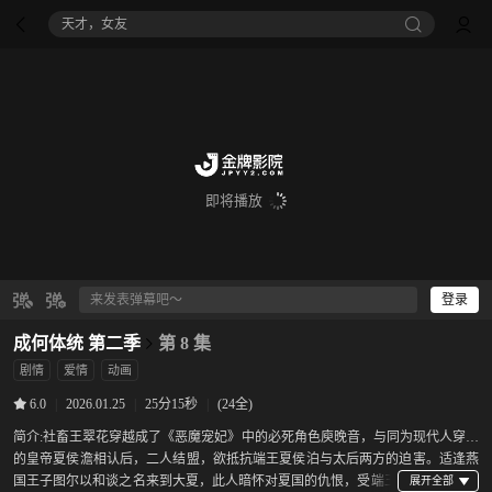
天才，女友
即将播放
登录
成何体统 第二季
第 8 集
剧情
爱情
动画
|
2026.01.25
|
25分15秒
|
(24全)
6.0
简介:
社畜王翠花穿越成了《恶魔宠妃》中的必死角色庾晚音，与同为现代人穿越
的皇帝夏侯澹相认后，二人结盟，欲抵抗端王夏侯泊与太后两方的迫害。适逢燕
国王子图尔以和谈之名来到大夏，此人暗怀对夏国的仇恨，受端王