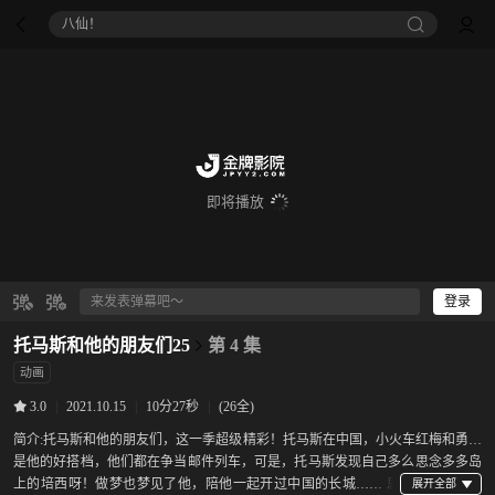
八仙！
即将播放
登录
托马斯和他的朋友们25
第 4 集
动画
|
2021.10.15
|
10分27秒
|
(26全)
3.0
简介:
托马斯和他的朋友们，这一季超级精彩！托马斯在中国，小火车红梅和勇宝
是他的好搭档，他们都在争当邮件列车，可是，托马斯发现自己多么思念多多岛
上的培西呀！做梦也梦见了他，陪他一起开过中国的长城…… 思