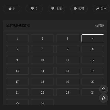
念是美好友谊的“甜蜜负担”，这该怎么办呢？托马斯在巴西，深深地被巴图卡达
这种奇妙音乐感染，爱上了巴西的嘉年华大派对，以至于他渴望自己也能发出这
0
0
收藏
报错
分享
样的音乐，让乘客更加享受火车之行…… 这能做到吗？托马斯在意大利，和大家
一起准备开挖古罗马的宫殿，却发现挖掘机艾斯特孤零零地在做另一项工作，托
马斯想说服艾斯特：“我们都需要团队合作”，新的一季，托马斯带来更多有趣的
金牌影院
播放器
排序
朋友们，从多多岛到世界各地！小朋友，快来认识他们吧，你会学到更多！
1
2
3
4
5
6
7
8
9
10
11
12
13
14
15
16
17
18
19
20
21
22
23
24
25
26