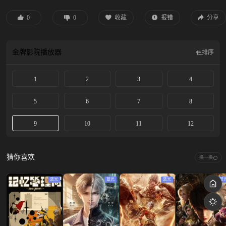
0
0
收藏
报错
分享
金牌影院
播放器
排序
1
2
3
4
5
6
7
8
9
10
11
12
猜你喜欢
换一换
蓝光
蓝光
蓝光
蓝