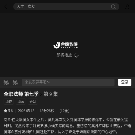
天才，女友
即将播放
登录
全职法师 第七季
第 9 集
动作
动画
奇幻
|
2026.05.13
|
18分26秒
|
(12全)
5.6
简介:
在火焰魔女事件之后，莫凡再次投入到魔都学府的修炼中，但就在最关键的
时刻，突然传来了好兄弟张小候失踪的消息。重感情的莫凡立即停止赛程，带着
魔都血族好友柳茹共同赶赴古都，闯入了正处于妖魔活跃期的中心地带。