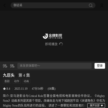
御廷谣‎
即将播放
登录
九巨头
第 4 集
喜剧
动作
动画
|
2025.11.19
|
47分34秒
|
(08集)
8.4
简介:
亚马逊影业与Critical Role签署全面电视和电影首映合作协议，《Mighty
Nein》动画系列是其首个项目，改编自龙与地下城跑团节目《关键角色》中名为
Mighty Nein的队伍所进行的战役。 讲述了一群罪犯和流放者的故