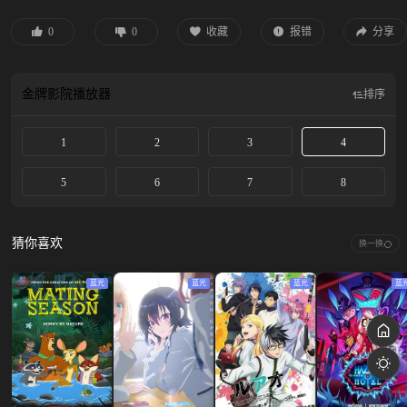
事，当一件能够重塑现实的神器落入邪恶之手时，他们是唯一能够阻止王国陷入
混乱的人。
0
0
收藏
报错
分享
金牌影院
播放器
排序
1
2
3
4
5
6
7
8
猜你喜欢
换一换
蓝光
蓝光
蓝光
蓝