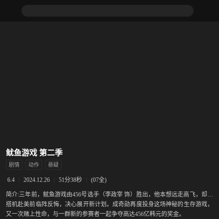
鱿鱼游戏 第二季
剧情
动作
悬疑
|
2024.12.26
|
51分38秒
|
(07全)
6.4
简介:
三年前，鱿鱼游戏由456号选手（李政宰 饰）胜出，他本想远走高飞，却在
搭机赴美前临阵反悔，决心展开新计划。成奇勋再度投身这场神秘的生存游戏，
又一次赌上性命，与一群新的参赛者一起争夺高达456亿韩元的奖金。