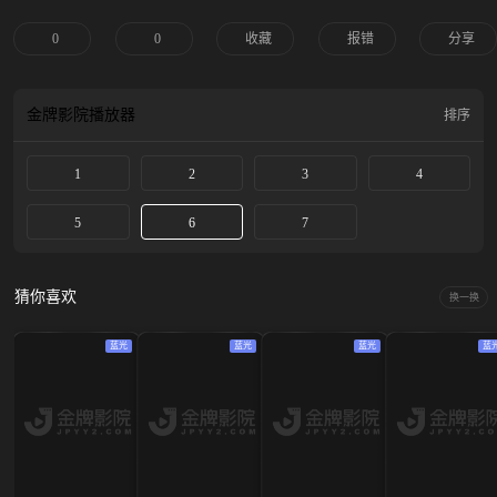
0
0
收藏
报错
分享
金牌影院
播放器
排序
1
2
3
4
5
6
7
猜你喜欢
换一换
蓝光
蓝光
蓝光
蓝