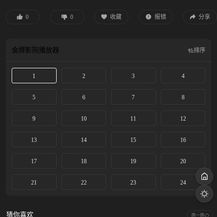
在逃…… 穿一天警服，终身是正义。三大队需要交代，不甘化作执着，利刃再次
出鞘 ，程兵和三大队的兄弟重新集结踏上追凶之路，在孤独和漫长的旅途中配合
0
0
收藏
报错
分享
警方千里追凶，也在这苦行僧一样的历程中重新找到人生的坐标和生命的意义。
根据作者深蓝文学作品《请转告局长，三大队任务完成了》改编。
金牌影院
播放器
排序
1
2
3
4
5
6
7
8
9
10
11
12
13
14
15
16
17
18
19
20
21
22
23
24
猜你喜欢
换一换