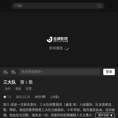
八仙！
即将播放
登录
三大队
第 1 集
动作
悬疑
犯罪
|
2023.12.21
|
46分3秒
|
(24全)
7.1
简介:
讲述一次审讯意外，三大队刑警程兵（秦昊 饰）入狱服刑，队友受牵连脱
警、降职，曾经的警界精英三大队分崩离析。十年牢狱，程兵重获自由，信仰崩
塌，热血化为沉默，他失去一切，而案件的犯罪嫌疑人王大勇依旧