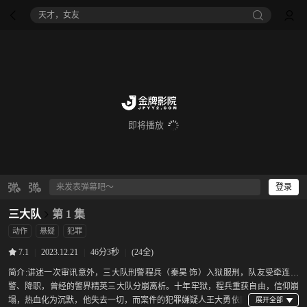
天才，女友
即将播放
登录
三大队
第 1 集
动作
悬疑
犯罪
|
2023.12.21
|
46分3秒
|
(24全)
7.1
简介:
讲述一次审讯意外，三大队刑警程兵（秦昊 饰）入狱服刑，队友受牵连脱
警、降职，曾经的警界精英三大队分崩离析。十年牢狱，程兵重获自由，信仰崩
塌，热血化为沉默，他失去一切，而案件的犯罪嫌疑人王大勇依旧