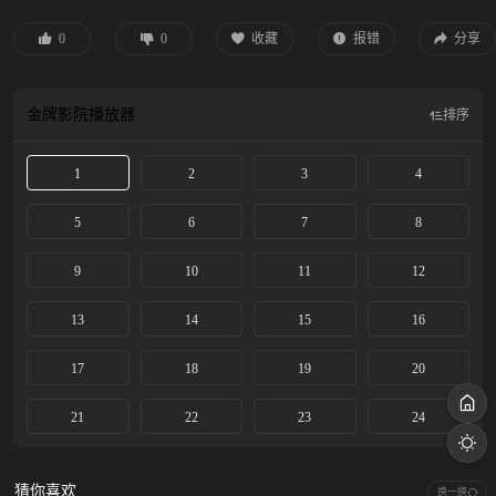
在逃…… 穿一天警服，终身是正义。三大队需要交代，不甘化作执着，利刃再次
出鞘 ，程兵和三大队的兄弟重新集结踏上追凶之路，在孤独和漫长的旅途中配合
0
0
收藏
报错
分享
警方千里追凶，也在这苦行僧一样的历程中重新找到人生的坐标和生命的意义。
根据作者深蓝文学作品《请转告局长，三大队任务完成了》改编。
金牌影院
播放器
排序
1
2
3
4
5
6
7
8
9
10
11
12
13
14
15
16
17
18
19
20
21
22
23
24
猜你喜欢
换一换