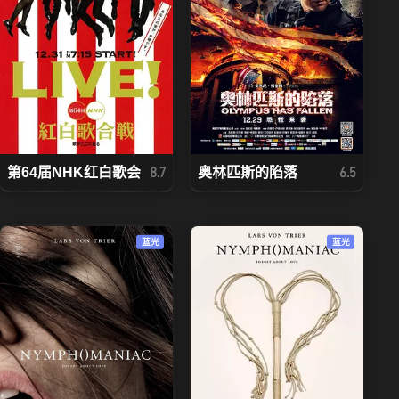
第64届NHK红白歌会
奥林匹斯的陷落
8.7
6.5
蓝光
蓝光