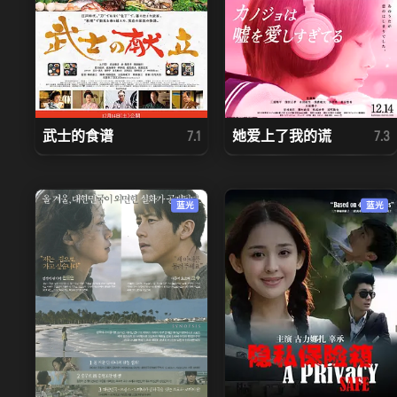
武士的食谱
她爱上了我的谎
7.1
7.3
蓝光
蓝光