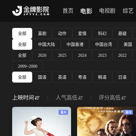
电影
首页
电视剧
综艺
全部
喜剧
动作
爱情
科幻
悬疑
全部
中国大陆
中国香港
中国台湾
美国
全部
2026
2025
2024
2023
2022
2009~2000
全部
国语
英语
粤语
韩语
日语
上映时间
人气高低
评分高低
蓝光
蓝光