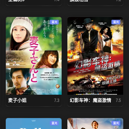
蓝光
蓝光
麦子小姐
幻影车神：魔盗激情
7.3
7.5
蓝光
蓝光