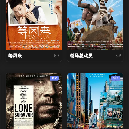
等风来
斑马总动员
5.7
5.9
蓝光
蓝光