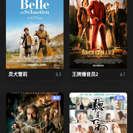
灵犬雪莉
王牌播音员2
8.3
6.1
蓝光
蓝光