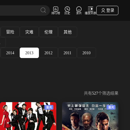
登录
排行榜
历史
求片
播放列表
冒险
灾难
伦理
其他
他
2014
2013
2012
2011
2010
共有
527
个筛选结果
蓝光
蓝光