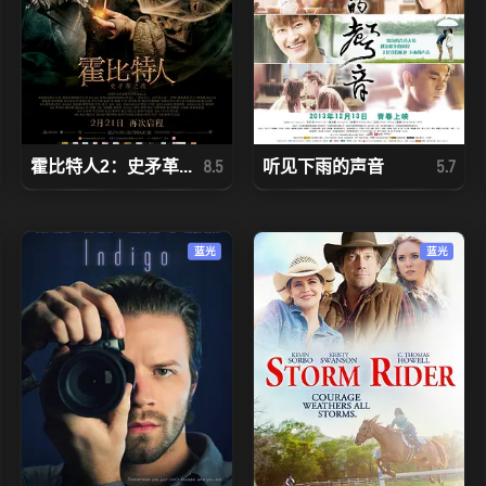
霍比特人2：史矛革...
听见下雨的声音
8.5
5.7
蓝光
蓝光