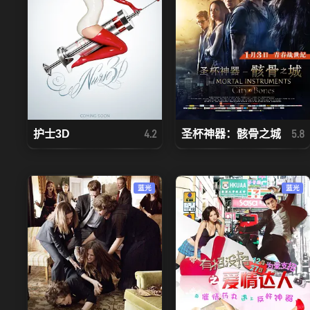
护士3D
圣杯神器：骸骨之城
4.2
5.8
蓝光
蓝光