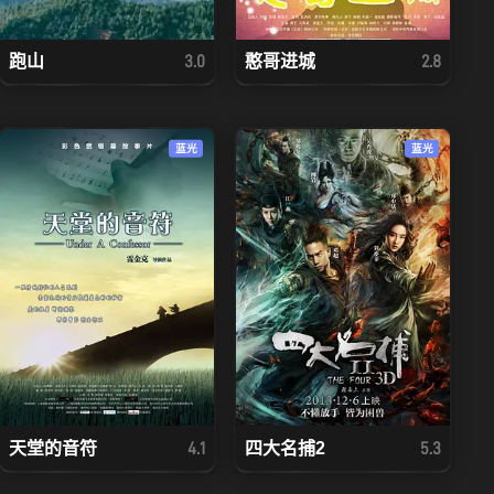
跑山
憨哥进城
3.0
2.8
蓝光
蓝光
天堂的音符
四大名捕2
4.1
5.3