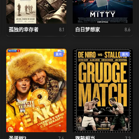
孤独的幸存者
白日梦想家
8.1
8.6
蓝光
蓝光
圣诞树3
旗鼓相当
7.4
7.2