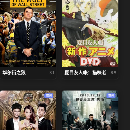
华尔街之狼
夏目友人帐：猫咪老...
8.1
8.9
蓝光
蓝光