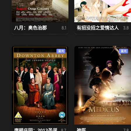
八月：奥色治郡
有招没招之爱情达人
8.1
3.8
蓝光
蓝光
唐顿庄园：2013圣诞...
神医
8.7
7.8