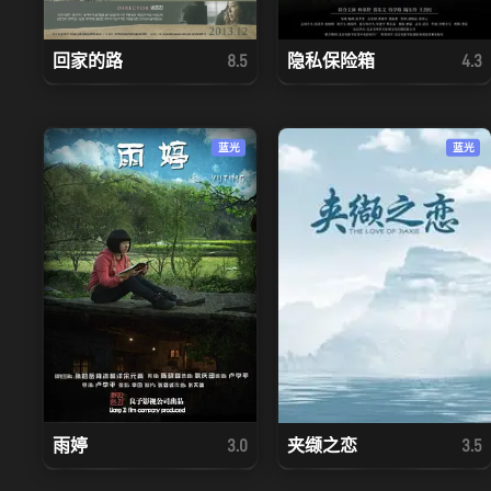
回家的路
隐私保险箱
8.5
4.3
蓝光
蓝光
雨婷
夹缬之恋
3.0
3.5