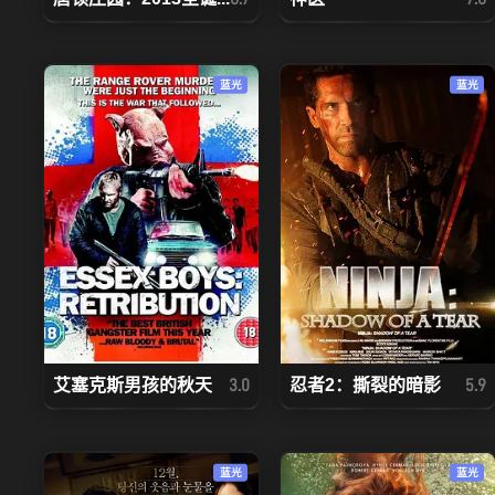
蓝光
蓝光
艾塞克斯男孩的秋天
忍者2：撕裂的暗影
3.0
5.9
蓝光
蓝光