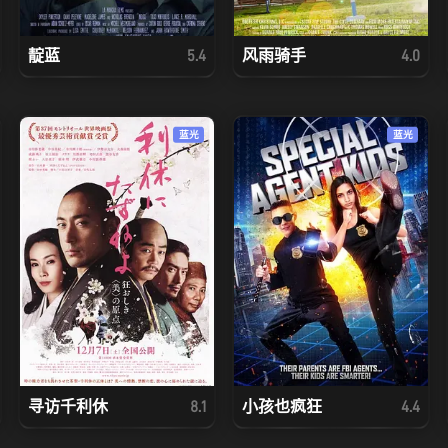
靛蓝
风雨骑手
5.4
4.0
蓝光
蓝光
寻访千利休
小孩也疯狂
8.1
4.4