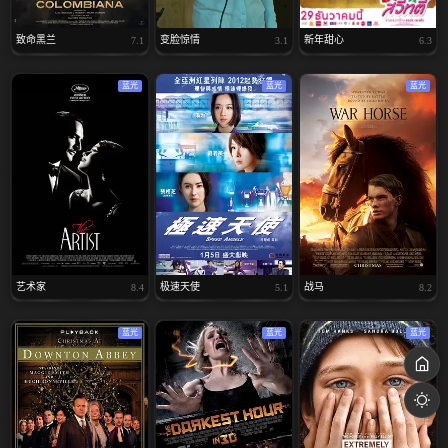
致命黑兰
变脸惊情
新年甜心
7.1
3.1
6.3
蓝光
蓝光
蓝光
艺术家
极速天使
战马
8.4
5.1
8.2
蓝光
蓝光
蓝光