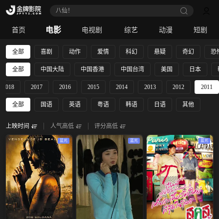
八仙！
电影
首页
电视剧
综艺
动漫
短剧
全部
喜剧
动作
爱情
科幻
悬疑
奇幻
恐
全部
中国大陆
中国香港
中国台湾
美国
日本
2018
2017
2016
2015
2014
2013
2012
2011
全部
国语
英语
粤语
韩语
日语
其他
上映时间
人气高低
评分高低
蓝光
蓝光
蓝光