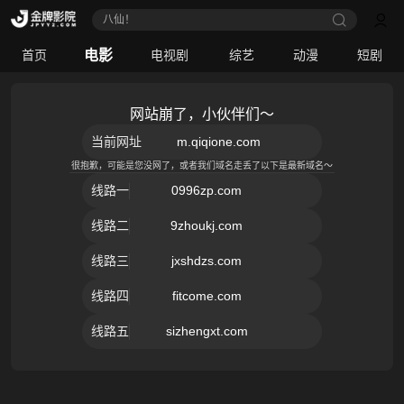
八仙！
电影
首页
电视剧
综艺
动漫
短剧
网站崩了，小伙伴们～
当前网址
m.qiqione.com
很抱歉，可能是您没网了，或者我们域名走丢了以下是最新域名～
线路
一
0996zp.com
线路
二
9zhoukj.com
线路
三
jxshdzs.com
线路
四
fitcome.com
线路
五
sizhengxt.com