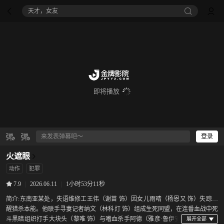
八仙！
即将播放
登录
火遮眼
动作
犯罪
|
2026.06.11
|
1小时53分11秒
7.9
简介:
东南亚某处，失语维修工王伟（谢苗 饰）因女儿雨晴（杨恩又 饰）失踪觉
醒猎杀本能。他联手寻妻记者纳文（林科灯 饰）组成生死同盟，在连番血战中死
斗黑暗组织打手大块头（黎唯 饰）与嗜血杀手阿德（雅彦·鲁伊安