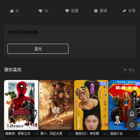
饰）一众人等。怒火遮眼，鲜血开路，从血肉翻飞的街头混战，到拳拳断骨的室
内死斗，一场又一场血腥残暴的生死拼杀连番上演，与此同时雨晴也在魔窟中用
81
10
收藏
报错
分享
父亲教的功夫自救。随着二人深入敌营，真相直指背后更庞大的黑恶势力。
金牌影院
播放器
蓝光
猜你喜欢
换一换
蓝光
蓝
蜘蛛侠：崭新之日
镖人：风起大漠
鹿鼎记2：神龙教
超级少女
7.8
7.5
8.2