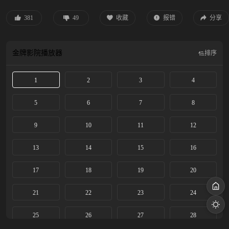
命。来到大学，苗靖勇敢告白，陈异却被卷入纵火案，成为关键证人，为保护苗
靖，他逼她离开了藤城，配合警方抓捕嫌犯。多年后，陈异经营着一家台球厅，
381
49
收藏
报错
分享
苗靖则为了好运物流的审计工作回到藤城。两人重逢，陈异因当年纵火案，对好
运老板张宾早就心存警惕，试图阻止苗靖前去工作未果。张宾的走私生意逐渐暴
露，为保护苗靖，陈异只能以身入局，两人并肩作战，配合警方对抗张宾。最
金牌影院
播放器
排序
终，张宾及其同伙受到法律制裁。身受重伤的陈异向苗靖告白，两人终成眷属。
该剧改编自小说《野狗骨头》。
1
2
3
4
5
6
7
8
9
10
11
12
13
14
15
16
17
18
19
20
21
22
23
24
25
26
27
28