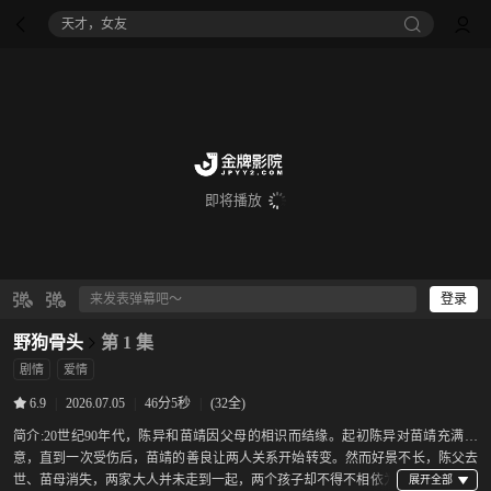
天才，女友
即将播放
登录
野狗骨头
第 1 集
剧情
爱情
|
2026.07.05
|
46分5秒
|
(32全)
6.9
简介:
20世纪90年代，陈异和苗靖因父母的相识而结缘。起初陈异对苗靖充满敌
意，直到一次受伤后，苗靖的善良让两人关系开始转变。然而好景不长，陈父去
世、苗母消失，两家大人并未走到一起，两个孩子却不得不相依为