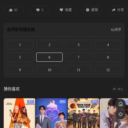
61
3
收藏
报错
分享
金牌影院
播放器
排序
1
2
3
4
5
6
7
8
9
10
11
12
猜你喜欢
换一换
蓝光
蓝光
蓝光
蓝