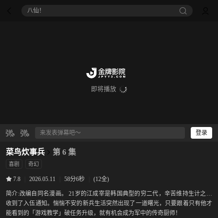
八仙！
即将播放
登录
菜鸟炊事兵
第 6 集
喜剧
奇幻
|
2026.05.11
|
58分6秒
|
(12全)
7.8
简介:
改编自同名漫画。 21岁的江成宰是韩国典型的穷二代，辛苦维持生计之际
收到了入伍通知。惴惴不安的新兵生活突然出现了一道曙光，只要跟着只有他才
能看到的「游戏教学」破任务升级，就有机会成为军中的传奇厨师！