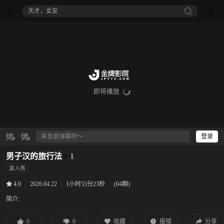
八仙！
即将播放
登录
男子汉的旅行法
1
真人秀
|
2026.04.22
|
1小时55分23秒
|
(04期)
4.0
简介:
0
0
收藏
报错
分享