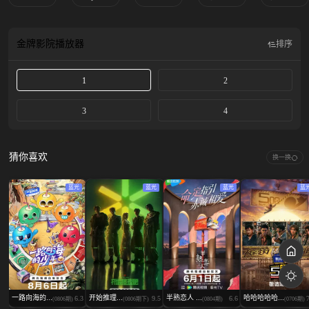
金牌影院
播放器
排序
1
2
3
4
猜你喜欢
换一换
蓝光
蓝光
蓝光
蓝
一路向海的...
开始推理...
半熟恋人 ...
哈哈哈哈哈...
6.3
9.5
6.6
(0806期)
(0806期下)
(0804期)
(0706期)