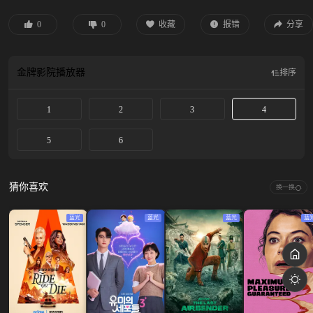
一个偏远小镇发现了两名Top End知名人士的尸体，这开启了一场“更紧张、更棘
手”的新调查。
0
0
收藏
报错
分享
金牌影院
播放器
排序
1
2
3
4
5
6
猜你喜欢
换一换
蓝光
蓝光
蓝光
蓝