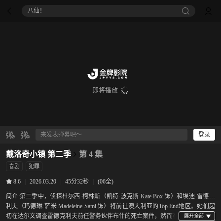
八仙！
即将播放
登录
戴洛奇小镇 第二季
第 4 集
喜剧
犯罪
|
2026.03.20
|
45分32秒
|
(06全)
8.6
简介:
第二季中，侦探杜尔西·柯林斯（凯特·波克斯 Kate Box 饰）和埃迪·雷德克
利夫（玛德琳·萨米 Madeleine Sami 饰）将前往澳大利亚的Top End地区。她们起
初在达尔文调查雷德克利夫前任警务伙伴布什的死亡案件，然而在