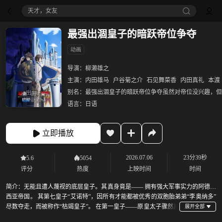
天才，女友
最强出涸皇子的暗跃帝位争夺
动画
导演：
柳濑雄之
主演：
内田雄马
户谷菊之介
石见舞菜香
内田真礼
本渡
别名：
最强出涸皇子的暗跃帝位争夺虽然对帝位没兴趣，但
语言：
日语
立即播放
2026.07.06
23分39秒
5.6
5054
评分
热度
上映时间
时间
简介：
无能且遭人蔑视的底层皇子。其真身竟是—— 拥有强大军事实力的阿德拉
西亚帝国。 其第七皇子“艾诺特”，因所有才能都被优秀的双胞胎弟弟“李奥纳多”
尽数夺走，而被称作“枯竭皇子”。 在第一皇子——原皇太子骤然离
世后，帝位之争愈演愈烈。 在此之中，艾诺特下定决心：「我可不想死，干脆让