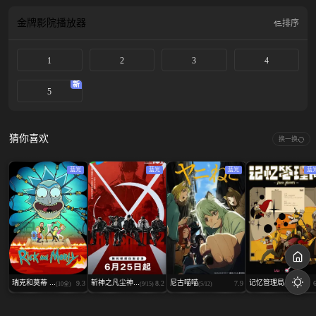
弟弟当皇帝好了。」 他表面上继续扮演无能的“枯竭皇子”，暗地里却以全大陆仅
存五人的SS级冒险者“银”之身份，凭借压倒性的力量暗中活跃，从阴影中逐步掌
金牌影院
播放器
排序
控帝位之争的走向。
1
2
3
4
新
5
猜你喜欢
换一换
蓝光
蓝光
蓝光
蓝
瑞克和莫蒂 ...
斩神之凡尘神...
尼古喵喵
记忆管理局
9.3
8.2
7.9
(10全)
(9/15)
(5/12)
(3/7)