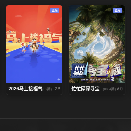
蓝光
蓝光
2026马上接福气
忙忙碌碌寻宝...
2.9
6.0
(05期)
(0804期)