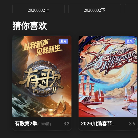
20260802上
20260802下
猜你喜欢
蓝光
蓝光
有歌第2季
2026川渝春节...
3.2
3.6
(0309期)