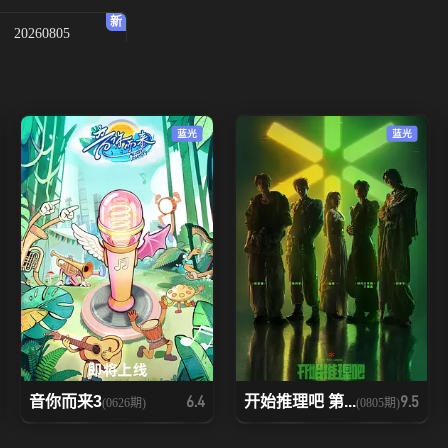
20260805
蓝光
蓝光
音你而来3
开始推理吧 第...
6.4
9.5
(0626期)
(0805期)