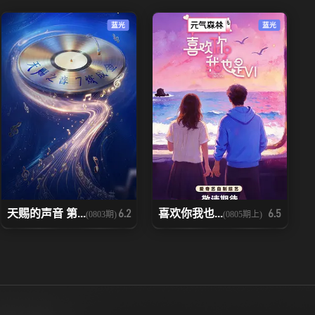
蓝光
蓝光
天赐的声音 第...
喜欢你我也...
6.2
6.5
(0803期)
(0805期上)