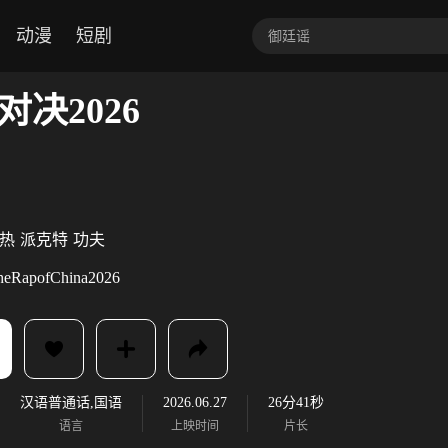
动漫
短剧
决2026
热
派克特
功夫
heRapofChina2026
汉语普通话,国语
2026.06.27
26分41秒
语言
上映时间
片长