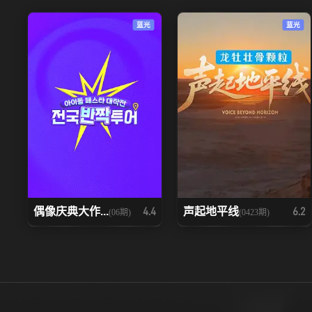
蓝光
蓝光
偶像庆典大作...
声起地平线
4.4
6.2
(06期)
(0423期)