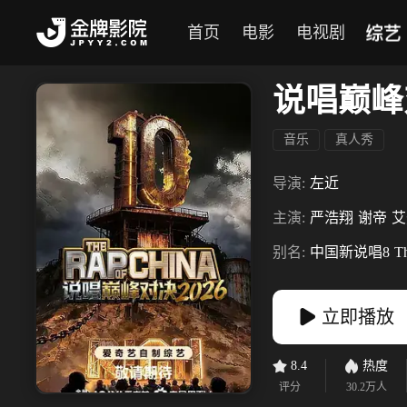
综艺
首页
电影
电视剧
说唱巅峰对
音乐
真人秀
导演:
左近
主演:
严浩翔
谢帝
艾
别名:
中国新说唱8
T
立即播放
8.4
热度
评分
30.2万
人