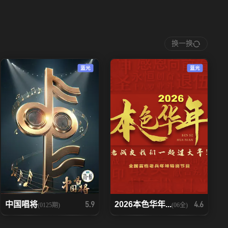
换一换
蓝光
蓝光
中国唱将
2026本色华年...
5.9
4.6
(0125期)
(06全)