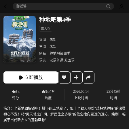
御廷谣‎
种地吧第4季
真人秀
导演：
未知
主演：
未知
别名：
种地吧第四季
语言：
汉语普通话,国语
立即播放
2026.05.14
25分45秒
6.4
54.9万
评分
热度
上映时间
时间
简介：
全新地图解锁中！脚下的土地变了，但十个勤天那份“想把地种好”的滚烫
初心不变！将“见天地之广阔，解民生之多艰”的信念撒向更远的远方，绘制一幅
属于当代新农人的蓬勃画卷！