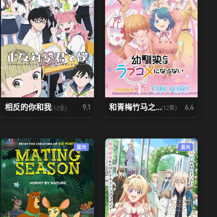
相反的你和我
和青梅竹马之...
9.1
6.4
(12全)
(12集)
蓝光
蓝光