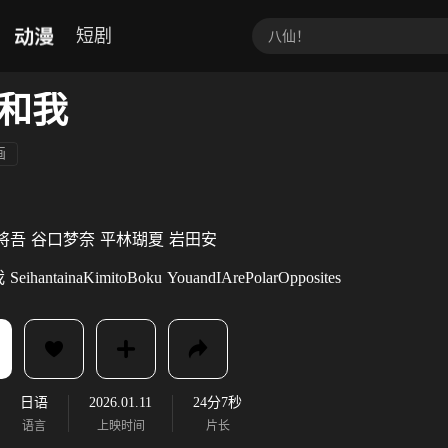
动漫
短剧
和我
画
将吾
谷口梦奈
平林瑚夏
岩田安
我
SeihantainaKimitoBoku
YouandIArePolarOpposites
日语
2026.01.11
24分7秒
语言
上映时间
片长