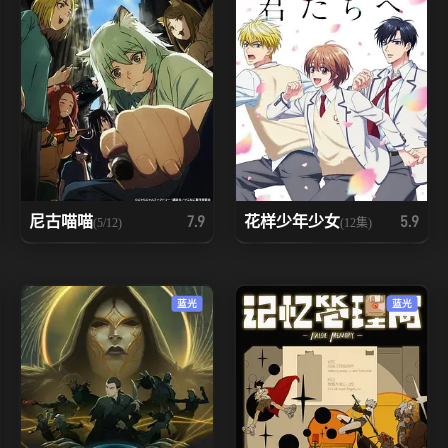
尼古喵喵
花样少年少女
7.9
5.9
(5/12)
(12集)
蓝光
蓝光