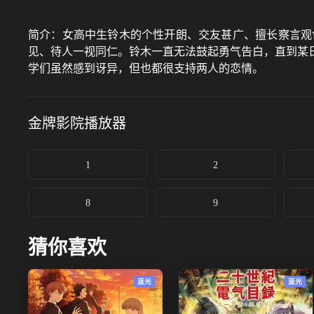
简介：
女高中生铃木的个性开朗、交友甚广、擅长察言观
见、待人一视同仁。铃木一直无法鼓起勇气告白，直到某
学们虽然感到讶异，但也都很支持两人的恋情。
金牌影院
播放器
1
2
8
9
猜你喜欢
蓝光
蓝光