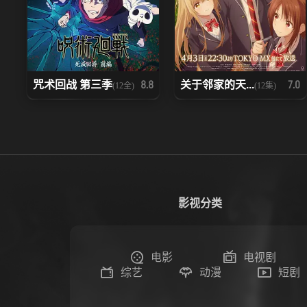
咒术回战 第三季
关于邻家的天...
8.8
7.0
(12全)
(12集)
影视分类
电影
电视剧
综艺
动漫
短剧