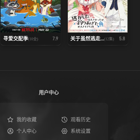
寻爱交配季
关于虽然逃走...
7.9
5.8
(10全)
(12集)
用户中心
我的收藏
观看历史
个人中心
系统设置