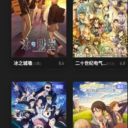
冰之城墙
二十世纪电气...
8.6
6.8
(14集)
(5/13)
蓝光
蓝光