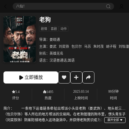
御廷谣‎
老狗
剧情
喜剧
动作
导演：
姜晓通
主演：
姜武
刘奕铁
包贝尔
马苏
朱时茂
胡子程
刘怡潼
别名：
英雄无名
语言：
汉语普通话,国语
立即播放
2025.03.14
99分钟
5.4
1495
评分
热度
上映时间
时间
简介：
一条地下运毒链条牵扯出帮派小头目老狗（姜武饰）、地头蛇三哥
（包贝尔饰）等人所在的地方帮派的交易网。在老狗管理的狗市里，愣头青东子
（刘奕铁饰）阴差阳错地卷入这场漩涡中，并获得老狗赏识成为其
最心腹的小弟。帮派老大葛爷的离奇暴毙，让权力真空引发惨烈厮杀，几大狠人