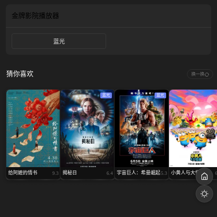
血拼上位，神秘势力暗中操盘，然而东子的身份也似乎并不简单。在情谊和生死
面前，人性赌局的考验也让事态变得越来越扑朔迷离。
金牌影院
播放器
蓝光
猜你喜欢
换一换
蓝光
蓝光
给阿嬷的情书
揭秘日
宇宙巨人：希曼崛起
小黄人与大怪兽
9.3
6.4
5.3