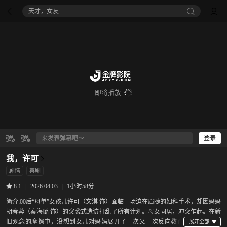
天才，女友
即将播放
登录
我，许可
剧情
喜剧
|
2026.04.03
|
1小时58分
8.1
简介:
00后“母单”女孩儿许可（文淇 饰）面临一场迫在眉睫的妇科手术，却因妈妈
胡春蓉（秦海璐 饰）的突袭式造访打乱了所有计划。母女同居，冲突乍起。在新
旧观念的摩擦中，没想到女儿对妈妈展开了一次又一次反向教育