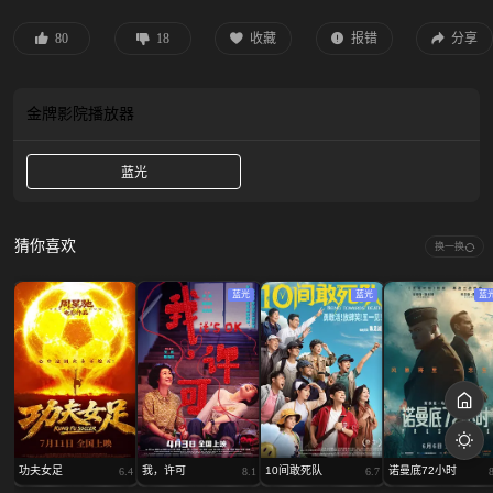
——跟妈谈心，不如带妈蹦迪；给妈上生理课，不如直接送妈小玩具……最终许
可能否顺利手术，胡春蓉又能否鼓起勇气开始新生活？这场笑点和泪点齐飞的大
80
18
收藏
报错
分享
戏，又将如何重塑两人之间的母女关系……
金牌影院
播放器
蓝光
猜你喜欢
换一换
蓝光
蓝光
蓝
功夫女足
我，许可
10间敢死队
诺曼底72小时
6.4
8.1
6.7