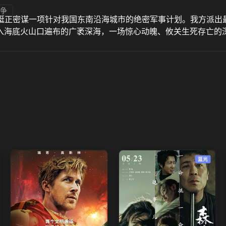
争
艇正密谋一项针对我国东南沿海城市的绝密军事计划。我方派出最
入海底火山口遍布的广袤深海，一场惊心动魄、攸关生死存亡的深
蓝光