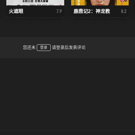
火遮眼
鹿鼎记2：神龙教
7.9
8.2
您还未
请登录后发表评论
登录