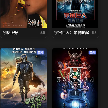
今晚正好
宇宙巨人：希曼崛起
6.0
5.3
蓝光
蓝光