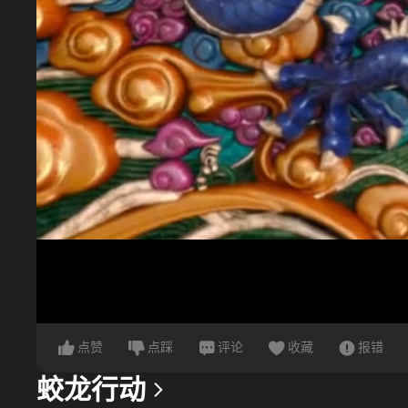
点赞
点踩
评论
收藏
报错
蛟龙行动
更多信息