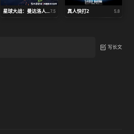
星球大战：曼达洛人...
真人快打2
7.5
5.8
写长文