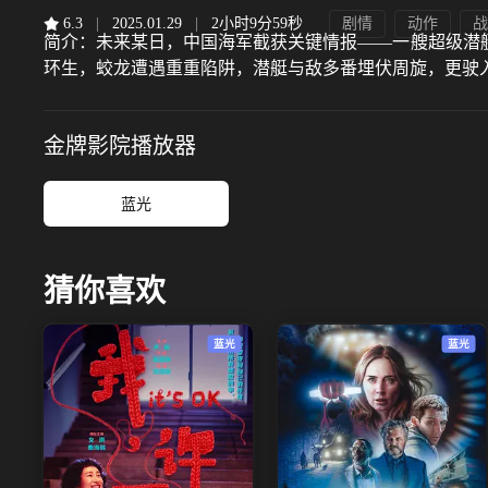
6.3
|
2025.01.29
|
2小时9分59秒
剧情
动作
战
简介：
未来某日，中国海军截获关键情报——一艘超级潜
环生，蛟龙遭遇重重陷阱，潜艇与敌多番埋伏周旋，更驶
金牌影院
播放器
蓝光
猜你喜欢
蓝光
蓝光