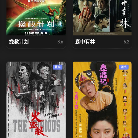
挽救计划
森中有林
8.6
6.2
蓝光
蓝光