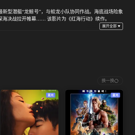
新型潜艇“龙鲸号”，与蛟龙小队协同作战。海底战场险象
海决战拉开帷幕…… 该影片为《红海行动》续作。
换一换
蓝光
蓝光