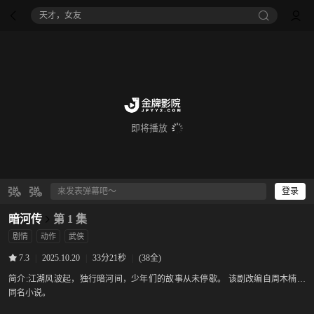
天才，女友
即将播放
登录
暗河传
第 1 集
剧情
动作
武侠
|
2025.10.20
|
33分21秒
|
(38全)
7.3
简介:
江湖风波起，独行暗河间，少年们的故事从未停歇。 该剧改编自周木楠的
同名小说。