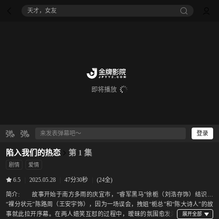
天才，女友
即将播放
登录
陷入我们的热恋
第 1 集
剧情
爱情
|
2025.05.28
|
47分30秒
|
(24全)
6.5
简介:
故事开始于南方多雨的庆宜市，“睿军黑马”徐栀（刘浩存饰）结识了
“裸分状元”陈路周（王安宇饰），因为一场误会，拽姐“栀总”和“陈大诗人”的故
事就此拉开序幕。在两人嬉笑互怼的过程中，暧昧的氛围愈发浓