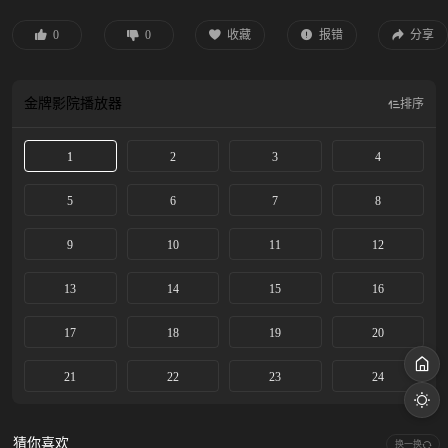
烈，上演了一场“极限拉扯”，只可惜，现实为这段缘分按下了暂停键，陈路周被
家里安排出国读书，徐栀则如愿去了北京念建筑系，双向奔赴的两人却只能天各
0
0
收藏
报错
分享
一方。然而，一场意外转动命运的齿轮，陈路周放弃留学主动回到国内，补录了
徐栀所在的大学。久别重逢后，陈路周直面内心，勇敢而热烈地追回了“前女友”
徐栀，此后，两人互相治愈、彼此守护，陷入了一场永不落幕的热恋。
金牌影院
播放器
排序
1
2
3
4
5
6
7
8
9
10
11
12
13
14
15
16
17
18
19
20
21
22
23
24
猜你喜欢
换一换