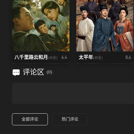
八千里路云和月
太平年
6.4
8.6
(40全)
(48全)
评论区
(
0
)
全部评论
热门评论