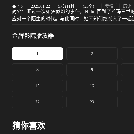
4.6
|
2025.01.22
|
57分11秒
|
(23全)
爱情
历史
简介：
通过一次如梦似幻的事件，Nithra回到了拉玛三世时代
应对一个陌生的时代。与此同时，她不知何故卷入了一起谋杀案，并
金牌影院
播放器
1
2
8
9
15
16
22
23
猜你喜欢