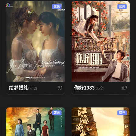
蓝光
蓝光
绘梦婚礼
你好1983
9.1
6.7
(7/12)
(36全)
蓝光
蓝光