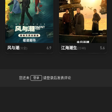
风与潮
江海潮生
6.9
5.6
(31全)
(22/40)
您还未
请登录后发表评论
登录