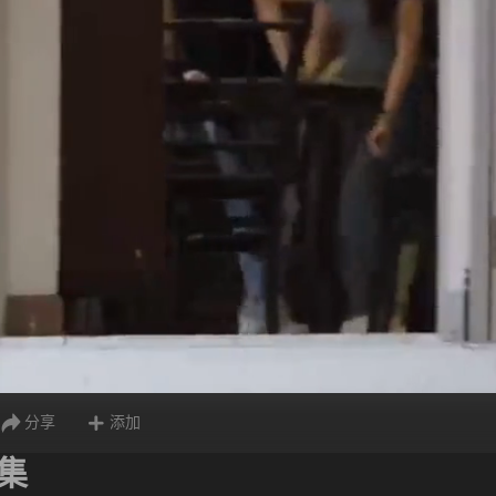
分享
添加
 集