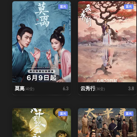
蓝光
蓝光
莫离
云秀行
6.3
3.8
(40全)
(36全)
蓝光
蓝光