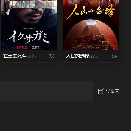
武士生死斗
人民的选择
7.3
6.4
(06全)
(25/36)
写长文