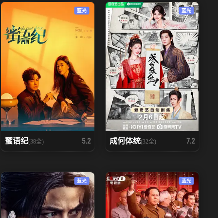
蓝光
蓝光
蜜语纪
成何体统
5.2
7.2
(38全)
(32全)
蓝光
蓝光