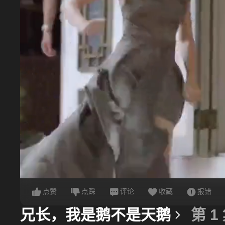
点赞
点踩
评论
收藏
报错
兄长，我是鹅不是天鹅
第 1
更多信息