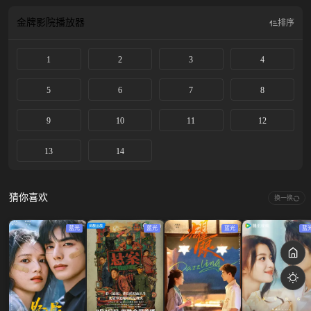
被强暴。莎菲雅帮他还清了债务，而里扎也发现自己已经爱上莎菲雅。但莎菲雅
为了女儿依娜拉着想，仍希望维持家庭和睦的表象，拒绝了里扎的表白。莎菲雅
金牌影院
播放器
排序
的女儿伊娜拉因意外死亡，丈夫杰夫利和他的情人阿玉妮还密谋策划夺取莎菲雅
的钱财，莎菲雅得知后心灰意冷，决心离婚。她再次找到里扎，里扎也意识到莎
1
2
3
4
菲雅此时十分需要自己，最终两人历经波折之后还是走到了一起。
5
6
7
8
9
10
11
12
13
14
猜你喜欢
换一换
蓝光
蓝光
蓝光
蓝