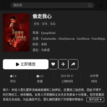
御廷谣‎
偷走我心
剧情
爱情
家庭
导演：
EjumpMohd
主演：
FashaSandha
AfieqShazwan
ZarulHusin
PuteriBalqis
别名：
未知
语言：
马来语
立即播放
2022.09.11
40分钟
3.9
113
评分
热度
上映时间
时间
简介：
年轻人里扎要养活妹妹丽娜和二姑伊拉，还要给二姑还债，因此不得不同
时打两份工，拼命赚钱。女商人莎菲雅和丈夫杰夫利原本十分恩爱，但莎菲雅却
发现丈夫出轨，为此痛苦不已。里扎偶然遇到了莎菲雅并帮她躲过
旧情人的骚扰，两人逐渐熟悉。里扎家因欠债不断遭到骚扰，妹妹丽娜甚至差点