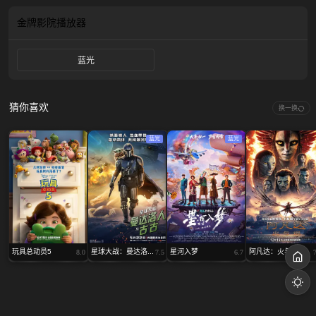
集团。公司员工频发离奇失踪怪事，坠楼、诡秘地下 B19 空间、随处蠕动的血肉
触手如影随行。霍哲结识暗藏身手的维修工老李、丈夫莫名失联的孕妇苏珊，三
金牌影院
播放器
人暗中一同探查，发现大厦地下盘踞着不断吞噬活人的巨型血肉邪物，集团背后
藏着跨越数十年的诡异阴谋。然而，霍哲年迈的爷爷总是刻意阻止他深挖幕后隐
蓝光
情。一段 1932 年的尘封往事，以及霍哲与生俱来的特殊宿命，正随血色灾难逐
步浮出水面。
猜你喜欢
换一换
蓝光
蓝光
玩具总动员5
星球大战：曼达洛...
星河入梦
阿凡达：火与烬
8.0
7.5
6.7