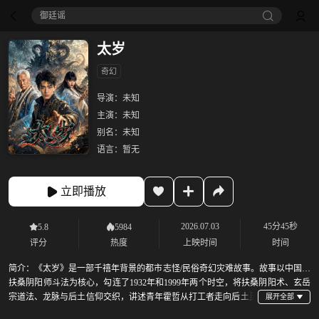
御廷谣‎
太岁
奇幻
导演：
未知
主演：
未知
别名：
未知
语言：
暂无
立即播放
2026.07.03
45分45秒
5.8
5984
评分
热度
上映时间
时间
简介：
《太岁》是一部千禧年背景的都市志怪/民俗奇幻灾难故事。故事以中国和
扶桑阴阳师斗法为核心，勾连了1932年和1999年两个时空，将扶桑阴阳术、玄岳
宗道法、龙脉与后土信仰交织，讲述青年霍哲从打工者走向后土灵
童的宿命。 千禧年沪城，青年霍哲为给久病的爷爷治病，入职神秘外资公司玉山