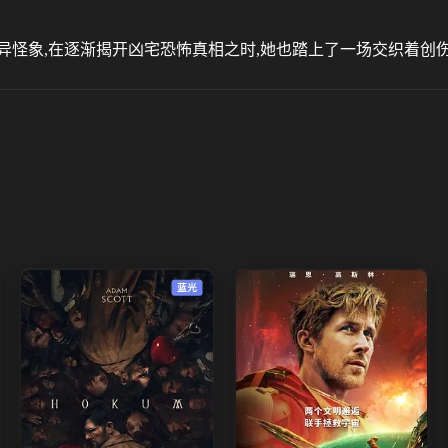
异怪象,在逐渐揭开凶宅恐怖真相之时,她也踏上了一场交织着创
蓝光