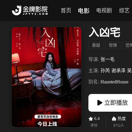
电影
首页
电视剧
综艺
入凶宅
悬疑
惊悚
恐
导演:
张一毛
主演:
孙芮
谢承泽
吴
别名:
HauntedHouse
立即播放
6.4
热度
评分
8712
人