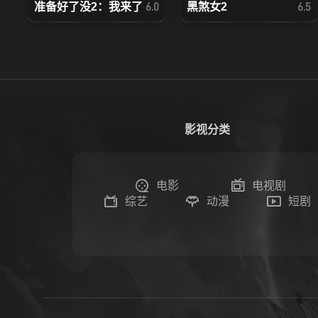
准备好了没2：我来了
黑煞女2
6.0
6.5
影视分类
电影
电视剧
综艺
动漫
短剧