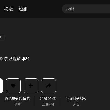
动漫
短剧
怖
恩璇
从瑞麟
李槿
汉语普通话,国语
2026.07.05
1小时4分35秒
语言
上映时间
片长