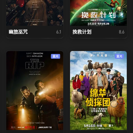
幽旅巫咒
挽救计划
6.1
8.6
蓝光
蓝光