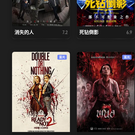
消失的人
死钻倒影
7.2
6.9
蓝光
蓝光