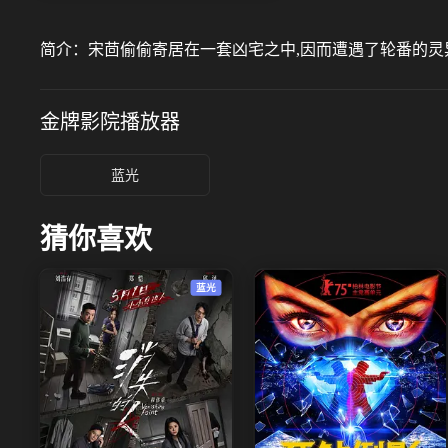
简介：
宋茴偷偷寄居在一套凶宅之中,因而遭遇了轮番的灵
金牌影院
播放器
蓝光
猜你喜欢
蓝光