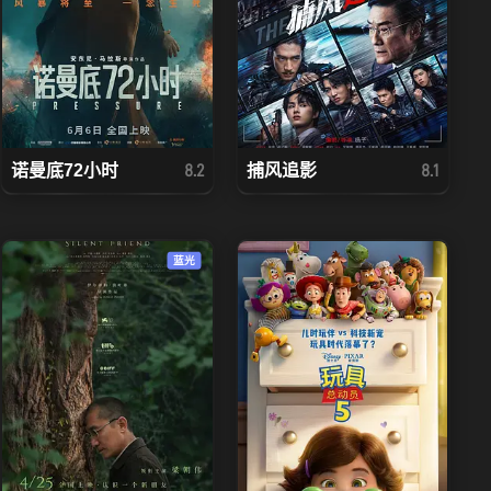
诺曼底72小时
捕风追影
8.2
8.1
蓝光