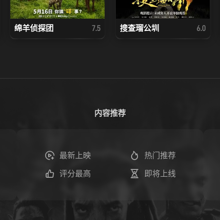
绵羊侦探团
搜查瑠公圳
7.5
6.0
内容推荐
最新上映
热门推荐
评分最高
即将上线