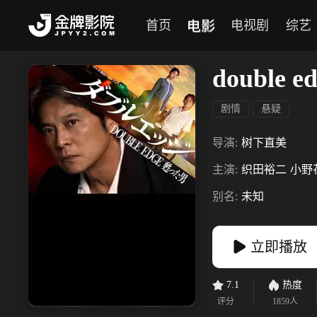
电影
首页
电视剧
综艺
double
剧情
悬疑
导演:
树下直美
主演:
织田裕二
小野
别名:
未知
立即播放
7.1
热度
评分
1859
人