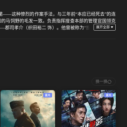
——这种惨烈的作案手法，与三年前“本应已经死去”的连
到的马饲野的毛发一致。负责指挥搜查本部的管理官国领克
—郡司孝介（织田裕二 饰）。他曾被称为“搜
辖区的生活安全课，如今不得不过着轮椅生活。 虽然这是
意。为了让坐轮椅的郡司也...
换一换
蓝光
蓝光