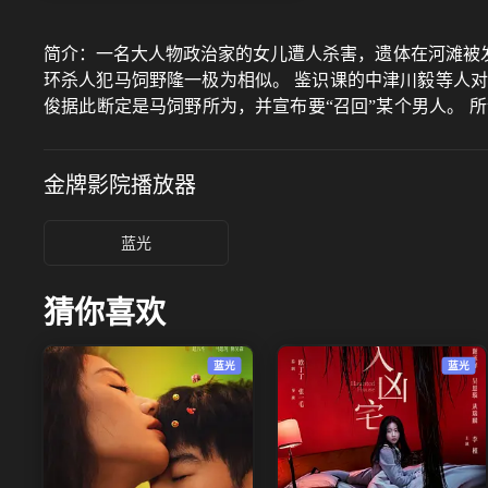
简介：
一名大人物政治家的女儿遭人杀害，遗体在河滩被
环杀人犯马饲野隆一极为相似。 鉴识课的中津川毅等人
俊据此断定是马饲野所为，并宣布要“召回”某个男人。 
查一课的王牌”，破案数量遥遥领先，惹出的问题也同样
为了国领的升迁，但搜查一课系长富县纱荣子坚决反对召回
金牌影院
播放器
蓝光
猜你喜欢
蓝光
蓝光