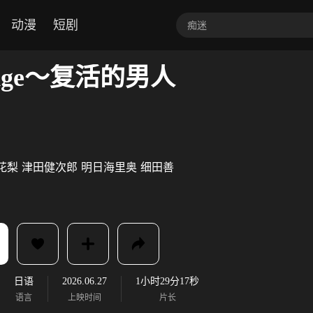
动漫
短剧
 edge～复活的男人
花梨
津田健次郎
明日海里奥
细田善
日语
2026.06.27
1小时29分17秒
语言
上映时间
片长