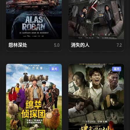
怨林深处
消失的人
5.0
7.2
蓝光
蓝光