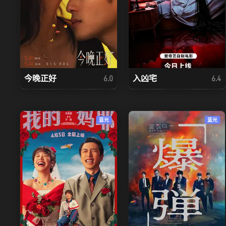
今晚正好
入凶宅
6.0
6.4
蓝光
蓝光