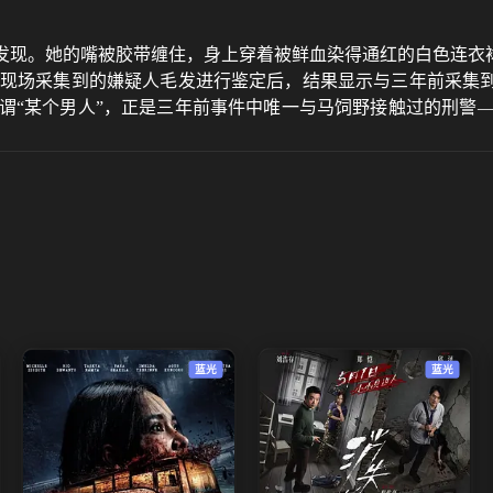
发现。她的嘴被胶带缠住，身上穿着被鲜血染得通红的白色连衣裙
对现场采集到的嫌疑人毛发进行鉴定后，结果显示与三年前采集
所谓“某个男人”，正是三年前事件中唯一与马饲野接触过的刑警—
数不胜数。然而，他在与马饲野接触的现场遭到刺伤，之后被调往
郡司。即便郡司来到搜查一课，她也对他态度冷淡，但郡司并不在
蓝光
蓝光