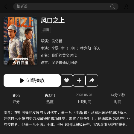
御廷谣‎
风口之上
剧情
导演：
侯亿昆
主演：
李磊
童飞
冷巴
林少阳
任天
别名：
我们的黄金时代
语言：
汉语普通话,国语
立即播放
2026.06.26
14分33秒
5.9
3341
评分
热度
上映时间
时间
简介：
在祖国蓬勃发展的大时代中，萧一凡（李磊 饰）从初出茅庐的职场新人，
凭借自己不懈的努力和敏锐的市场触觉，击败了竞争对手，迅速成长为地产行业
的佼佼者。但萧一凡不满足于此，他引领团队积极转型，实现企业品牌的蜕变。