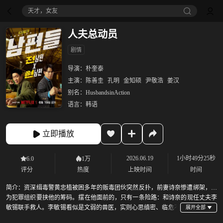
天才，女友
人夫总动员
剧情
导演：
朴奎泰
主演：
陈善圭
孔明
金知硕
尹敬浩
姜汉
别名：
HusbandsinAction
语言：
韩语
立即播放
2026.06.19
1小时49分25秒
6.0
1万
评分
热度
上映时间
时间
简介：
资深缉毒警黄忠植被困多年的贩毒团伙突然反扑，前妻诗奈惨遭绑架，沦
为犯罪组织要挟他的筹码。摆在他面前的，只有一条险路：和诗奈的现任丈夫李
敏锡联手救人。李敏锡看似是文弱的兽医，实则心思缜密、临危不
乱。两个身份迥异、本就心存芥蒂的男人，被迫放下所有隔阂与猜忌，一头扎进