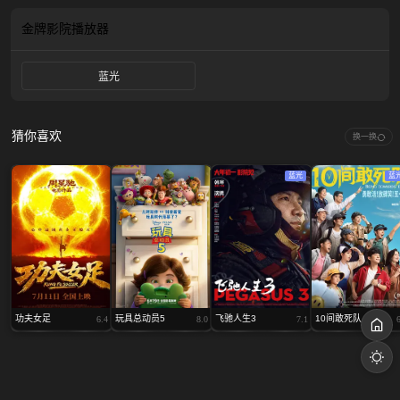
犯罪组织布下的天罗地网。在全城围堵、步步杀机的绝境里，两人以命相搏，一
层层撕开贩毒集团的黑暗布局，在枪林弹雨里争一线生机。
金牌影院
播放器
蓝光
猜你喜欢
换一换
蓝光
蓝
功夫女足
玩具总动员5
飞驰人生3
10间敢死队
6.4
8.0
7.1