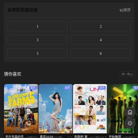
金牌影院
播放器
排序
1
2
3
4
5
6
猜你喜欢
换一换
蓝光
蓝光
蓝光
蓝
克拉克森的农...
乘风2026
奔跑吧 第...
开始推理...
9.6
5.3
6.9
(08期)
(0703期)
(0713期下)
(0806期下)