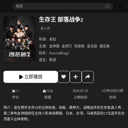
痴迷
生存王 部落战争2
真人秀
导演：
未知
主演：
金钟国
金炳万
陆俊叙
金泳勋
福岛善
别名：
SurvivalKing2
语言：
韩语
立即播放
2026.05.20
1小时26分35秒
5.7
7556
评分
热度
上映时间
时间
简介：
是在野外生存10天比拼技能、体能、精神力、战略战术的生存类真人秀。
第二季有金钟国担任主持人和来自韩国、日本、台湾、马来西亚的12位选手在台
湾嘉义丛林录制。