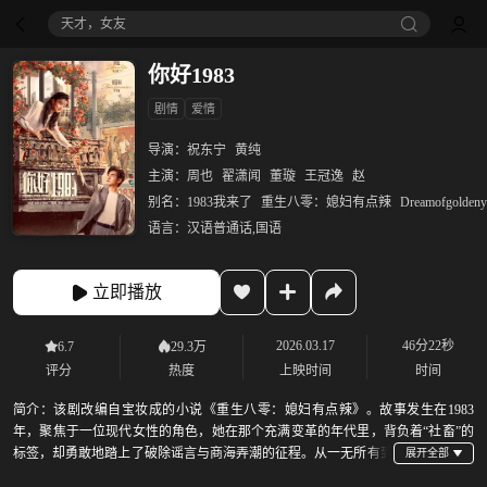
天才，女友
你好1983
剧情
爱情
导演：
祝东宁
黄纯
主演：
周也
翟潇闻
董璇
王冠逸
赵
别名：
1983我来了
重生八零：媳妇有点辣
Dreamofgoldeny
语言：
汉语普通话,国语
立即播放
2026.03.17
46分22秒
6.7
29.3万
评分
热度
上映时间
时间
简介：
该剧改编自宝妆成的小说《重生八零：媳妇有点辣》。故事发生在1983
年，聚焦于一位现代女性的角色，她在那个充满变革的年代里，背负着“社畜”的
标签，却勇敢地踏上了破除谣言与商海弄潮的征程。从一无所有到
逐步崛起，她的经历是对逆境中成长的生动诠释。面对生活的重重困难与挑战，