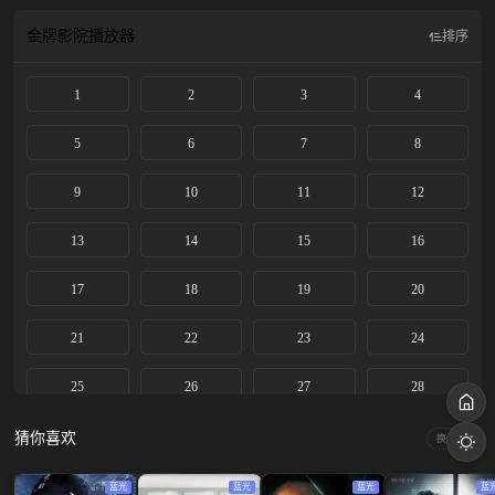
女主角凭借不懈的努力和过人的智慧，在商业世界中开辟出一片天地。在这个过
程中，她不仅改变了自己的命运，还帮助周围的人解决了难题，共同书写了一段
金牌影院
播放器
排序
段温暖人心的故事。影片传递了一个强烈的信息：勇气与决心是通往美好生活的
关键。在这部剧中，观众将见证一个现代女性如何在80年代的社会背景下，凭借
1
2
3
4
不屈不挠的精神，实现从困顿到辉煌的华丽转身。
5
6
7
8
9
10
11
12
13
14
15
16
17
18
19
20
21
22
23
24
25
26
27
28
29
30
31
32
猜你喜欢
换一换
33
34
35
36
蓝光
蓝光
蓝光
蓝