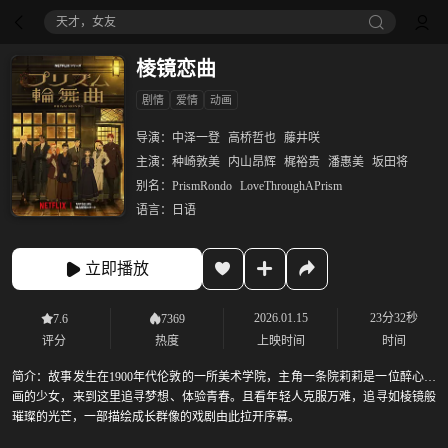
天才，女友
棱镜恋曲
剧情
爱情
动画
导演：
中泽一登
高桥哲也
藤井咲
主演：
种崎敦美
内山昂辉
梶裕贵
潘惠美
坂田将
别名：
PrismRondo
LoveThroughAPrism
语言：
日语
立即播放
2026.01.15
23分32秒
7.6
7369
评分
热度
上映时间
时间
简介：
故事发生在1900年代伦敦的一所美术学院，主角一条院莉莉是一位醉心绘
画的少女，来到这里追寻梦想、体验青春。且看年轻人克服万难，追寻如棱镜般
璀璨的光芒，一部描绘成长群像的戏剧由此拉开序幕。