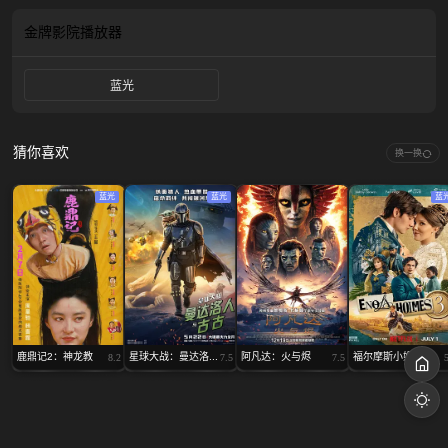
金牌影院
播放器
蓝光
猜你喜欢
换一换
蓝光
蓝光
蓝
鹿鼎记2：神龙教
星球大战：曼达洛...
阿凡达：火与烬
福尔摩斯小姐3
8.2
7.5
7.5