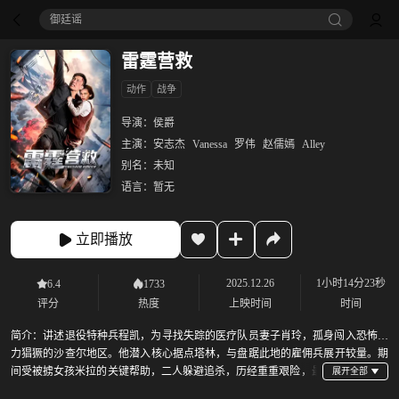
御廷谣‎
雷霆营救
动作
战争
导演：
侯爵
主演：
安志杰
Vanessa
罗伟
赵儒嫣
Alley
别名：
未知
语言：
暂无
立即播放
2025.12.26
1小时14分23秒
6.4
1733
评分
热度
上映时间
时间
简介：
讲述退役特种兵程凯，为寻找失踪的医疗队员妻子肖玲，孤身闯入恐怖势
力猖獗的沙查尔地区。他潜入核心据点塔林，与盘踞此地的雇佣兵展开较量。期
间受被掳女孩米拉的关键帮助，二人躲避追杀，历经重重艰险，最
终成功冲破封锁，将米拉救出雇佣兵的魔掌的故事。