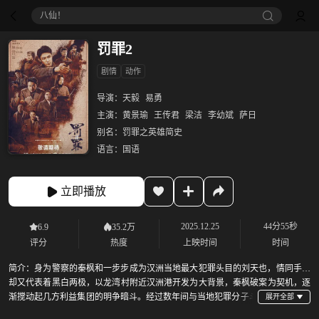
八仙！
罚罪2
剧情
动作
导演：
天毅
易勇
主演：
黄景瑜
王传君
梁洁
李幼斌
萨日
别名：
罚罪之英雄简史
语言：
国语
立即播放
2025.12.25
44分55秒
6.9
35.2万
评分
热度
上映时间
时间
简介：
身为警察的秦枫和一步步成为汉洲当地最大犯罪头目的刘天也，情同手足
却又代表着黑白两极，以龙湾村附近汉洲港开发为大背景，秦枫破案为契机，逐
渐搅动起几方利益集团的明争暗斗。经过数年间与当地犯罪分子斗
智斗勇，最终将多起案件逐一告破的故事。