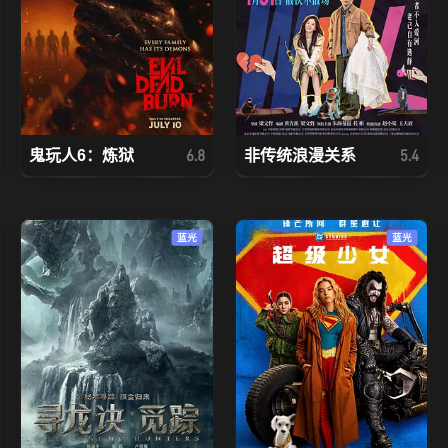
鬼玩人6：炼狱
非传统浪漫关系
6.8
5.4
蓝光
蓝光