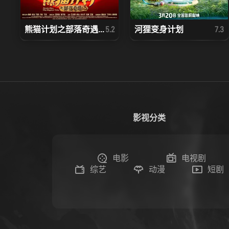
熊猫计划之部落奇遇...
河狸变身计划
5.2
7.3
影视分类
电影
电视剧
综艺
动漫
短剧