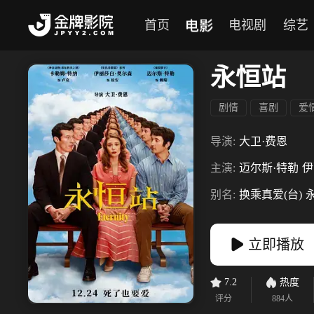
电影
首页
电视剧
综艺
永恒站
剧情
喜剧
爱
导演:
大卫·费恩
主演:
迈尔斯·特勒
伊
别名:
换乘真爱(台)
立即播放
7.2
热度
评分
884
人