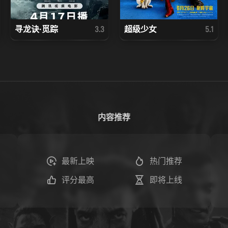
寻龙诀·觅踪
超级少女
3.3
5.1
内容推荐
最新上映
热门推荐
评分最高
即将上线