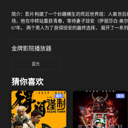
简介：
影片构建了一个妙趣横生的死后世界观：人离世后将
场，他在中转站重获青春，等待妻子琼安（伊丽莎白·奥尔
67年。 两个男人为了获得琼安的最终选择， 展开了一系
里呈现的琳琅满目的人生可能，一边是共同走过漫长岁月
手， 共赴永恒？
金牌影院
播放器
蓝光
猜你喜欢
蓝光
蓝光