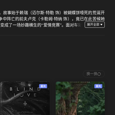
。故事始于赖瑞（迈尔斯·特勒 饰）被蝴蝶饼噎死的荒诞开
争中阵亡的前夫卢克（卡勒姆·特纳 饰），竟已在此苦候她
择变成了一场妙趣横生的“爱情竞赛”。面对车站
她67年的前度挚爱， 琼安必须做出最终的选择：与谁携
换一换
蓝光
蓝光