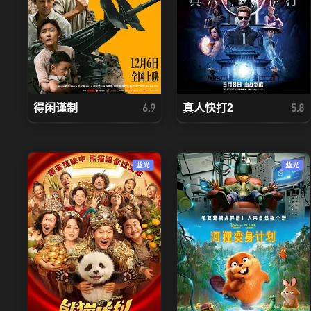
得闲谨制
真人快打2
6.9
5.8
蓝光
蓝光