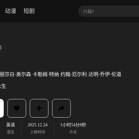
动漫
短剧
情
丽莎白·奥尔森
卡勒姆·特纳
约翰·厄尔利
达明·乔伊·伦道
永生
英语
2025.12.24
1小时54分8秒
语言
上映时间
片长