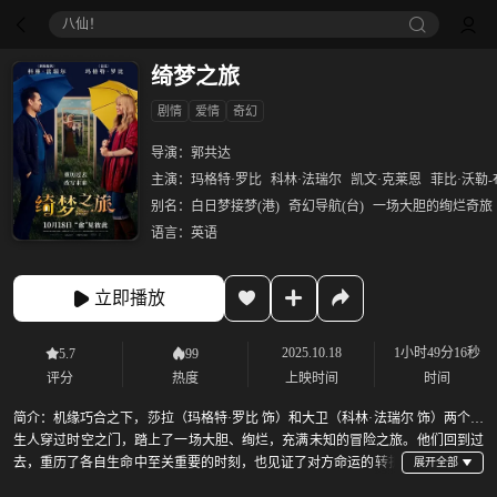
八仙！
绮梦之旅
剧情
爱情
奇幻
导演：
郭共达
主演：
玛格特·罗比
科林·法瑞尔
凯文·克莱恩
菲比·沃勒
别名：
白日梦接梦(港)
奇幻导航(台)
一场大胆的绚烂奇旅
语言：
英语
立即播放
2025.10.18
1小时49分16秒
5.7
99
评分
热度
上映时间
时间
简介：
机缘巧合之下，莎拉（玛格特·罗比 饰）和大卫（科林·法瑞尔 饰）两个陌
生人穿过时空之门，踏上了一场大胆、绚烂，充满未知的冒险之旅。他们回到过
去，重历了各自生命中至关重要的时刻，也见证了对方命运的转折
点，而他们之间的关系，又是否会因此改写？