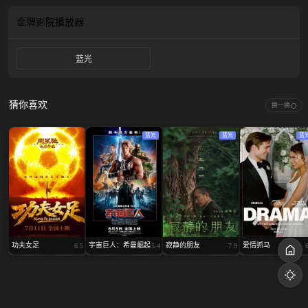
金牌影院
播放器
蓝光
猜你喜欢
换一换
蓝光
蓝光
蓝
功夫女足
宇宙巨人：希曼崛起
寂静的朋友
爱情抓马
6.5
5.4
7.9