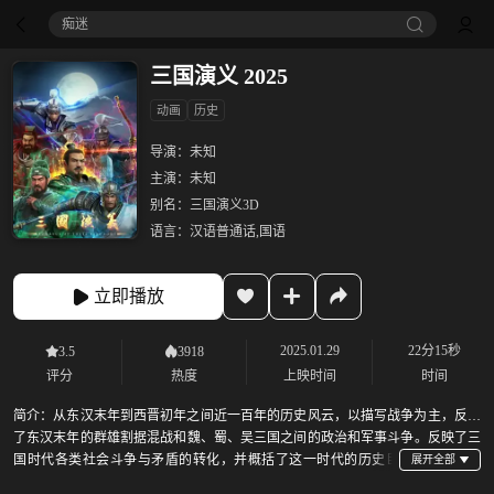
痴迷
三国演义 2025
动画
历史
导演：
未知
主演：
未知
别名：
三国演义3D
语言：
汉语普通话,国语
立即播放
2025.01.29
22分15秒
3.5
3918
评分
热度
上映时间
时间
简介：
从东汉末年到西晋初年之间近一百年的历史风云，以描写战争为主，反映
了东汉末年的群雄割据混战和魏、蜀、吴三国之间的政治和军事斗争。反映了三
国时代各类社会斗争与矛盾的转化，并概括了这一时代的历史巨
变，塑造了一批叱咤风云的三国英雄人物。