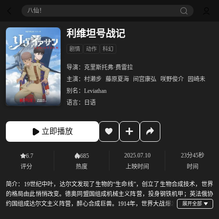
八仙！
利维坦号战记
剧情
动作
科幻
导演：
克里斯托弗·费雷拉
主演：
村濑步
藤原夏海
间宫康弘
咲野俊介
园崎未
别名：
Leviathan
语言：
日语
立即播放
2025.07.10
23分45秒
6.7
685
评分
热度
上映时间
时间
简介：
19世纪中叶，达尔文发现了生物的“生命线”，创立了生物合成技术，世界
的格局由此悄悄改变。德奥同盟国组成机械主义阵营，投身钢铁机甲；英法俄协
约国组成达尔文主义阵营，醉心合成巨兽。1914年，世界大战爆发
在即，奥匈帝国的亚历山大王子在大公遇刺后逃离祖国，身边只有几位忠臣和一