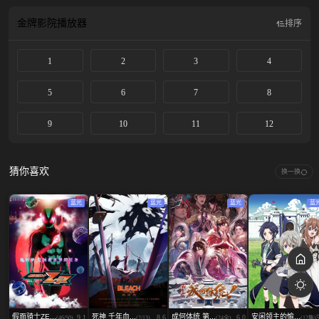
台机甲为伴 。与此同时，苏格兰平民女孩德琳·夏普女扮男装加入英国空军，时
时刻刻都得隐藏身份。两人以意想不到的方式登上利维坦号，少年与少女即将左
金牌影院
播放器
排序
右世界大战的走向…… 由橘子社Orange制作，久石让打造原创歌曲。
1
2
3
4
5
6
7
8
9
10
11
12
猜你喜欢
换一换
蓝光
蓝光
蓝光
蓝
假面骑士ZE...
死神 千年血...
成何体统 第...
安闲领主的愉...
9.1
8.6
6.0
(46/50)
(2/13)
(24全)
(12集)