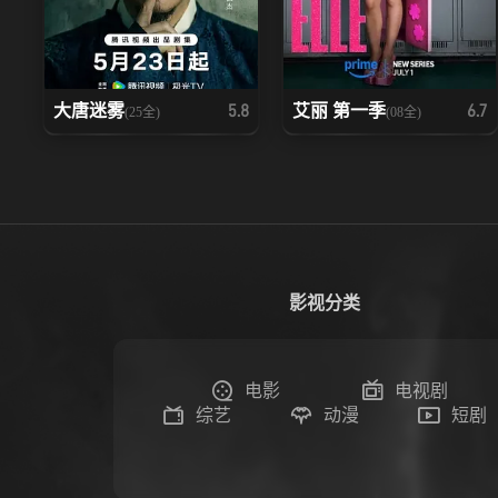
大唐迷雾
艾丽 第一季
5.8
6.7
(25全)
(08全)
影视分类
电影
电视剧
综艺
动漫
短剧