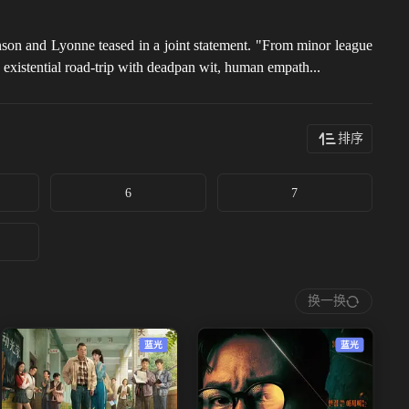
hnson and Lyonne teased in a joint statement. "From minor league
g existential road-trip with deadpan wit, human empath...
排序
6
7
换一换
蓝光
蓝光