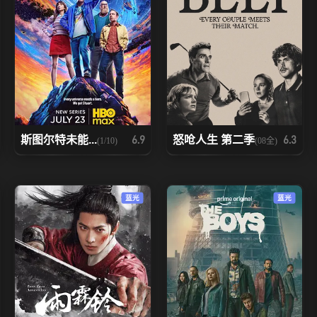
斯图尔特未能...
怒呛人生 第二季
6.9
6.3
(1/10)
(08全)
蓝光
蓝光