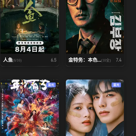
人鱼
金特务：本色...
6.5
7.4
(6/16)
(10全)
蓝光
蓝光