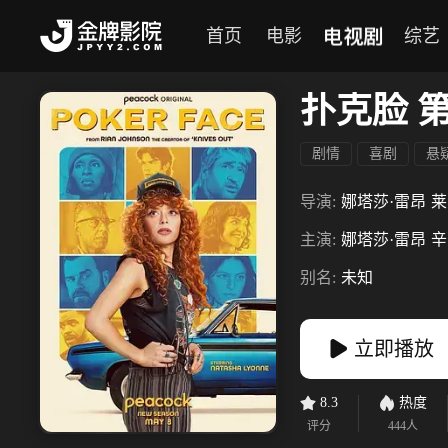
电视剧
首页
电影
综艺
扑克脸 
剧情
喜剧
悬
导演:
娜塔莎·雷昂
莱
主演:
娜塔莎·雷昂
辛
别名:
未知
立即播放
8.3
热度
评分
444
人