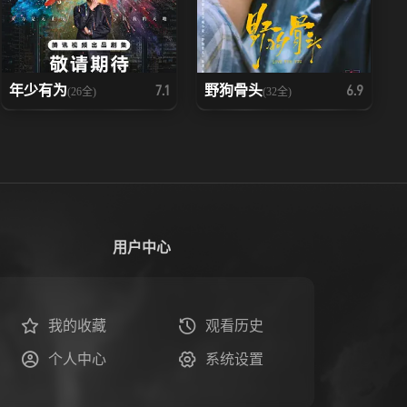
年少有为
野狗骨头
7.1
6.9
(26全)
(32全)
用户中心
我的收藏
观看历史
个人中心
系统设置