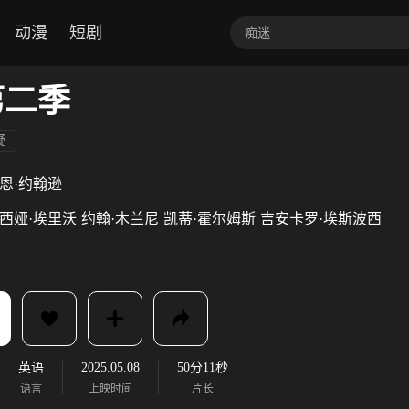
动漫
短剧
第二季
疑
恩·约翰逊
西娅·埃里沃
约翰·木兰尼
凯蒂·霍尔姆斯
吉安卡罗·埃斯波西
英语
2025.05.08
50分11秒
语言
上映时间
片长