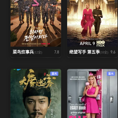
菜鸟炊事兵
绝望写手 第五季
7.8
9.6
(12全)
(10全)
蓝光
蓝光