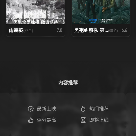
雨霖铃
黑袍纠察队 第...
7.0
6.6
(37全)
(08全)
内容推荐
最新上映
热门推荐
评分最高
即将上线