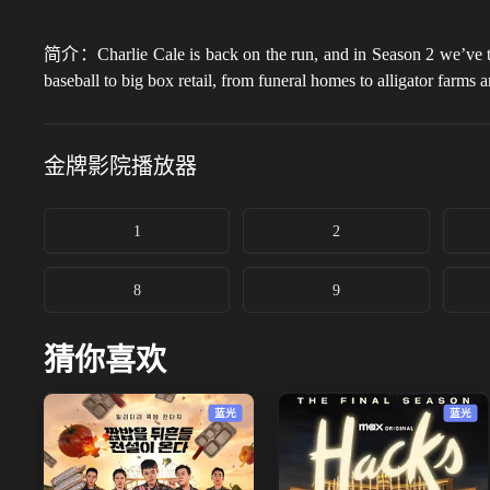
简介：
Charlie Cale is back on the run, and in Season 2 we’ve 
baseball to big box retail, from funeral homes to alligator farms
金牌影院
播放器
1
2
8
9
猜你喜欢
蓝光
蓝光