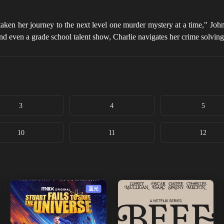
taken her journey to the next level one murder mystery at a time," Jo
 and even a grade school talent show, Charlie navigates her crime solvin
3
4
5
10
11
12
蓝光