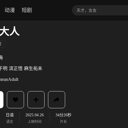
动漫
短剧
大人
性
海
千明
滨正悟
麻生祐未
meanAdult
日语
2025.04.26
34分26秒
语言
上映时间
片长