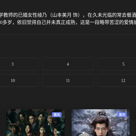
学教师的已婚女性绫乃（山本美月 饰），在久未光临的常去餐酒
30多岁，依旧觉得自己并未真正成熟，这是一段略带苦涩的爱情
3
4
5
10
11
12
蓝光
蓝光