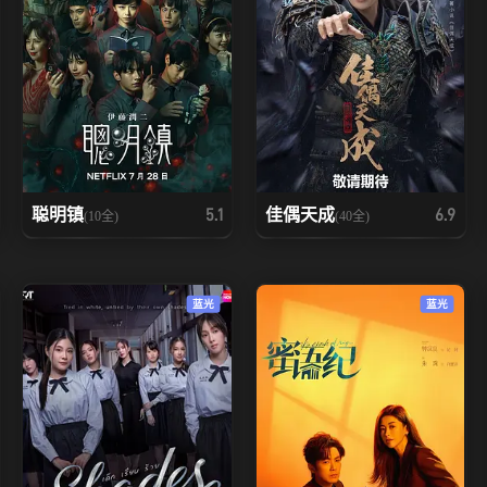
聪明镇
佳偶天成
5.1
6.9
(10全)
(40全)
蓝光
蓝光