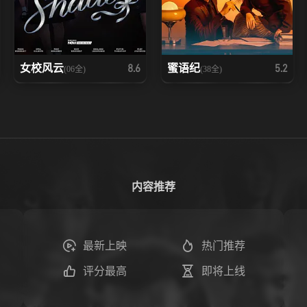
女校风云
蜜语纪
8.6
5.2
(06全)
(38全)
内容推荐
最新上映
热门推荐
评分最高
即将上线