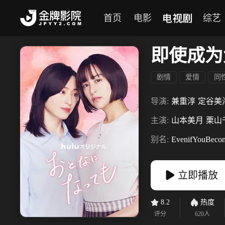
电视剧
首页
电影
综艺
即使成为
剧情
爱情
同
导演:
兼重淳
定谷美
主演:
山本美月
栗山
别名:
EvenifYouBeco
立即播放
8.2
热度
评分
620
人