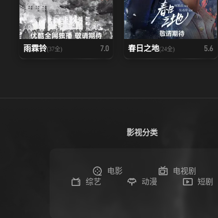
雨霖铃
春日之地
7.0
5.6
(37全)
(24全)
影视分类
电影
电视剧
综艺
动漫
短剧