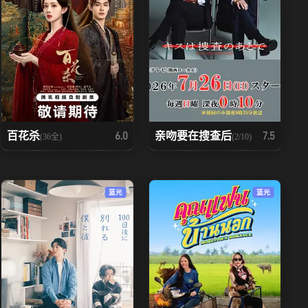
百花杀
亲吻要在搜查后
6.0
7.5
(36全)
(2/10)
蓝光
蓝光