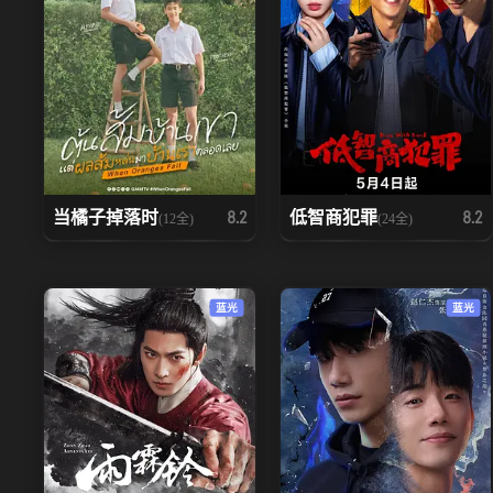
当橘子掉落时
低智商犯罪
8.2
8.2
(12全)
(24全)
蓝光
蓝光