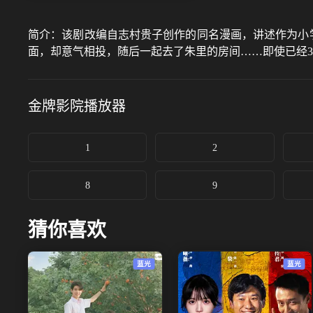
简介：
该剧改编自志村贵子创作的同名漫画，讲述作为小
面，却意气相投，随后一起去了朱里的房间……即使已经
金牌影院
播放器
1
2
8
9
猜你喜欢
蓝光
蓝光