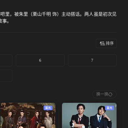
吧里，被朱里（栗山千明 饰）主动搭话。两人虽是初次见
故事。
排序
6
7
换一换
蓝光
蓝光