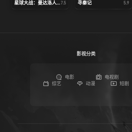
星球大战：曼达洛人...
寻秦记
7.5
5.9
影视分类
电影
电视剧
综艺
动漫
短剧