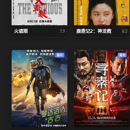
火遮眼
鹿鼎记2：神龙教
7.9
8.2
蓝光
蓝光