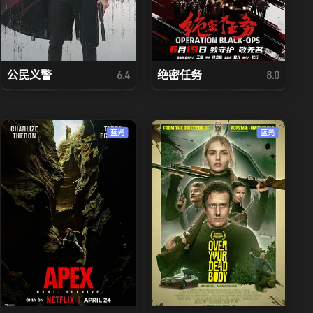
公民义警
绝密任务
6.4
8.0
蓝光
蓝光