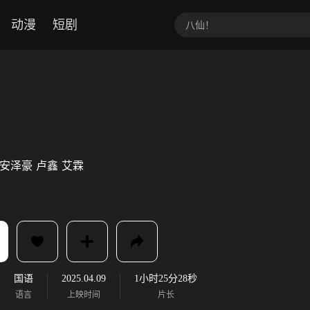
动漫
短剧
安泽豪
卢鑫
艾霖
国语
2025.04.09
1小时25分28秒
语言
上映时间
片长