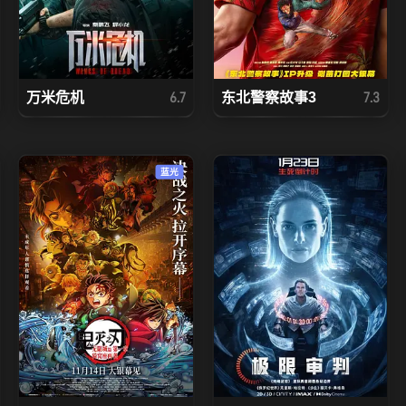
万米危机
东北警察故事3
6.7
7.3
蓝光