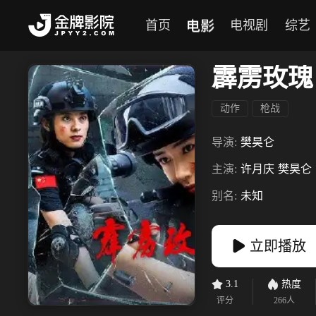
电影
首页
电视剧
综艺
霹雳玫瑰
动作
枪战
导演:
樊昊仑
主演:
许月庆
樊昊仑
别名:
未知
立即播放
3.1
热度
评分
266
人