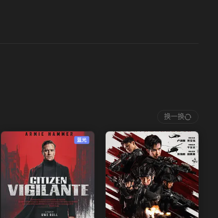
换一换
蓝光