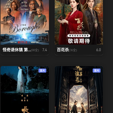
怪奇退休镇 第...
百花杀
7.4
6.0
(08全)
(36全)
蓝光
蓝光