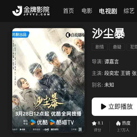
电视剧
首页
电影
综艺
沙尘暴
剧情
悬疑
犯
导演:
谭嘉言
主演:
段奕宏
王锵
张
别名:
未知
立即播放
8.1
热度
评分
2.7万
人