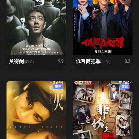
莫得闲
低智商犯罪
9.9
8.2
(03全)
(24全)
蓝光
蓝光