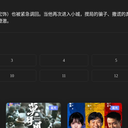
饰）也被紧急调回。当他再次进入小城，搅局的骗子、撒谎的真
澄澈。
3
4
5
10
11
12
蓝光
蓝光