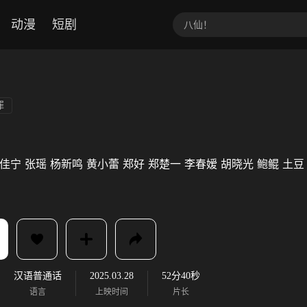
动漫
短剧
罪
佳宁
张瑶
杨新鸣
黄小蕾
郑好
郑楚一
李春嫒
胡晓光
鲍鲲
土豆
汉语普通话
2025.03.28
52分40秒
语言
上映时间
片长