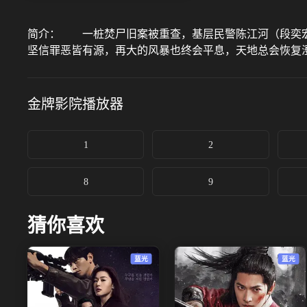
简介：
一桩焚尸旧案被重查，基层民警陈江河（段奕宏
坚信罪恶皆有源，再大的风暴也终会平息，天地总会恢复
金牌影院
播放器
1
2
8
9
猜你喜欢
蓝光
蓝光