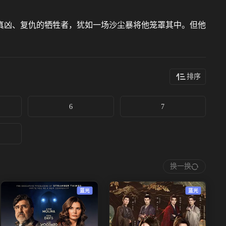
凶、复仇的牺牲者，犹如一场沙尘暴将他笼罩其中。但他
排序
6
7
换一换
蓝光
蓝光