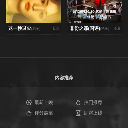
这一秒过火
非份之罪(国语)
5.0
6.8
(33全)
(25全)
内容推荐
最新上映
热门推荐
评分最高
即将上线