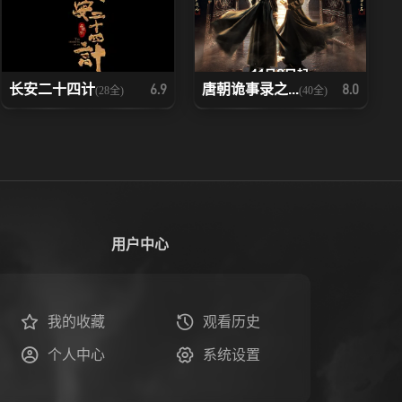
长安二十四计
唐朝诡事录之...
6.9
8.0
(28全)
(40全)
用户中心
我的收藏
观看历史
个人中心
系统设置