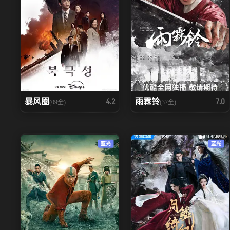
暴风圈
雨霖铃
4.2
7.0
(09全)
(37全)
蓝光
蓝光