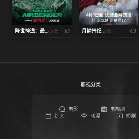
降世神通：最...
月鳞绮纪
6.1
6.0
(07全)
(29全)
影视分类
电影
电视剧
综艺
动漫
短剧