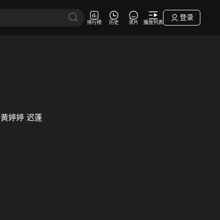
登录
排行榜
历史
求片
播放列表
黄婷婷
迟蓬