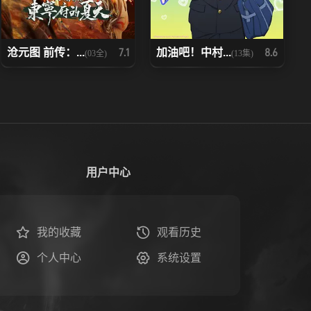
沧元图 前传：...
加油吧！中村...
7.1
8.6
(03全)
(13集)
用户中心
我的收藏
观看历史
个人中心
系统设置