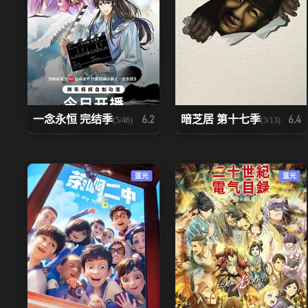
一念永恒 完结季
暗芝居 第十七季
6.2
6.4
(5/46)
(3/13)
蓝光
蓝光