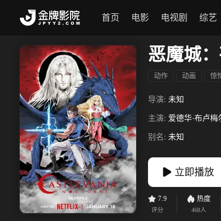
首页
电影
电视剧
综艺
恶魔城：
动作
动画
惊
导演:
未知
主演:
爱德华·布卢梅
别名:
未知
立即播放
7.9
热度
评分
468
人