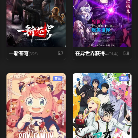
一斩苍穹
在异世界获得...
5.7
5.8
(3/26)
(01集)
蓝光
蓝光