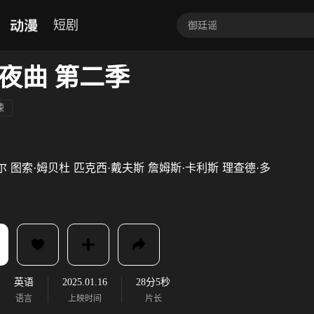
动漫
短剧
夜曲 第二季
悚
尔
图索·姆贝杜
匹克西·戴夫斯
詹姆斯·卡利斯
理查德·多
英语
2025.01.16
28分5秒
语言
上映时间
片长