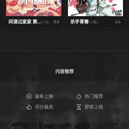
间谍过家家 第...
杀手青春
8.8
6.6
(13全)
(12集)
内容推荐
最新上映
热门推荐
评分最高
即将上线