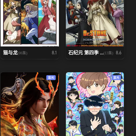
猫与龙
石纪元 第四季 ...
8.1
8.6
(06集)
(13集)
蓝光
蓝光