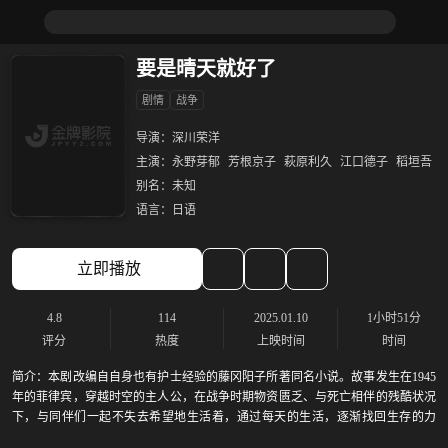
要是晴天就好了
剧情
战争
导演：
深川荣洋
主演：
永野芽郁
芳根京子
萩原利久
江口德子
稻垣吾
别名：
未知
语言：
日语
立即播放
4.8
114
2025.01.10
1小时51分
评分
热度
上映时间
时间
简介：
本剧改编自自身也有护士经验的藤冈阳子所著同名小说。故事发生在1945
年的菲律宾，穿越时空的主人公，在战争时期物资匮乏、与死亡相伴的残酷状况
下，与同伴们一起不失去希望地生活着，通过每天的生活，逐渐找回生存的力
量。