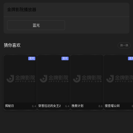
金牌影院
播放器
蓝光
猜你喜欢
换一换
蓝光
蓝光
蓝
揭秘日
穿普拉达的女王2
挽救计划
搜查瑠公圳
6.4
6.4
8.6